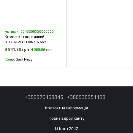
Артикул: 0043200XS0000000
Комплект спортивний
"EXTRAVEL" DARK NAVY
(2VStretch)
3 841.20 грн
4 268.00 грн
Колір
Dark Navy
+380976168845
+380938951188
Контактна інформація
Повна версія сайту
© from 2012