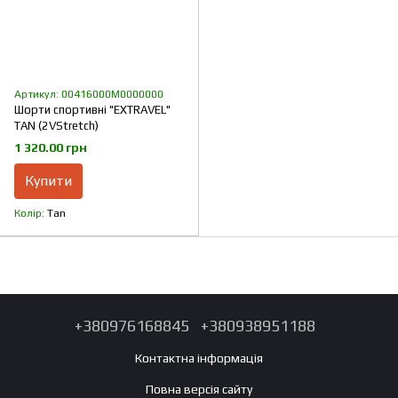
Артикул: 00416000M0000000
Шорти спортивні "EXTRAVEL"
TAN (2VStretch)
1 320.00 грн
Купити
Колір
Tan
+380976168845
+380938951188
Контактна інформація
Повна версія сайту