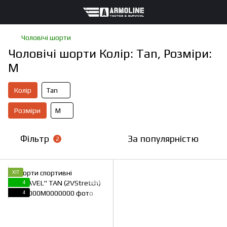
Чоловічі шорти
Чоловічі шорти Колір: Tan, Розміри:
M
Колір
Tan
Розміри
M
Фільтр
За популярністю
2
ХІТ
4
4