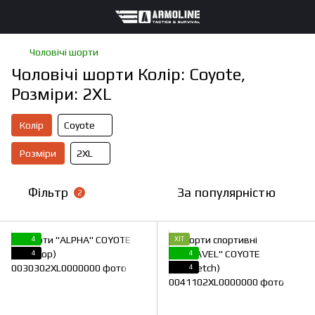
Чоловічі шорти
Чоловічі шорти Колір: Coyote,
Розміри: 2XL
Колір
Coyote
Розміри
2XL
Фільтр
За популярністю
2
4
ХІТ
4
4
4