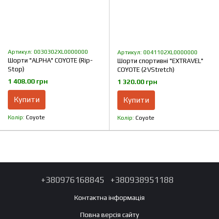
Артикул: 0030302XL0000000
Артикул: 0041102XL0000000
Шорти "ALPHA" COYOTE (Rip-
Шорти спортивні "EXTRAVEL"
Stop)
COYOTE (2VStretch)
1 408.00 грн
1 320.00 грн
Купити
Купити
Колір
Coyote
Колір
Coyote
+380976168845
+380938951188
Контактна інформація
Повна версія сайту