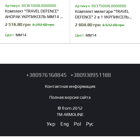
Артикул: 0036100XL0000000
Артикул: 0037500XL0000000
Комплект "TRAVEL DEFENCE"
Комплект милитари "TRAVEL
АНОРАК УКРПИКСЕЛЬ ММ14 2
DEFENCE" 2 в 1 УКРПИКСЕЛЬ
в 1 (Таслан + Микрофлис)
ММ14 (Таслан + Микрофлис)
2 516.80 грн
2 604.80 грн
6 292.00 грн
6 512.00 грн
Цвет
ММ14
Цвет
ММ14
+380976168845
+380938951188
Контактная информация
Полная версия сайта
© from 2012
TM ARMOLINE
Укр
Eng
Pol
Рус