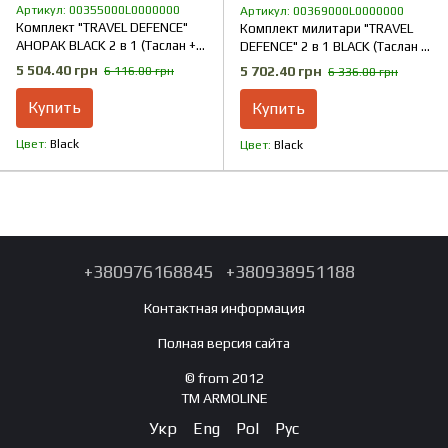
Артикул: 00355000L0000000
Артикул: 00369000L0000000
Комплект "TRAVEL DEFENCE"
Комплект милитари "TRAVEL
АНОРАК BLACK 2 в 1 (Таслан +
DEFENCE" 2 в 1 BLACK (Таслан +
Микрофлис)
Микрофлис)
5 504.40 грн
5 702.40 грн
6 116.00 грн
6 336.00 грн
Купить
Купить
Цвет
Black
Цвет
Black
+380976168845
+380938951188
Контактная информация
Полная версия сайта
© from 2012
TM ARMOLINE
Укр
Eng
Pol
Рус