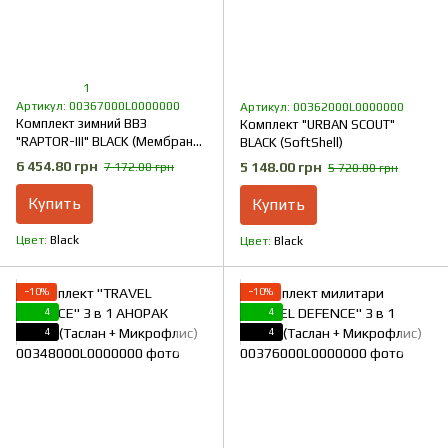
1
Артикул: 00367000L0000000
Артикул: 00362000L0000000
Комплект зимний ВВЗ
Комплект "URBAN SCOUT"
"RAPTOR-III" BLACK (Мембрана
BLACK (SoftShell)
+ Синтепон + Флис)
6 454.80 грн
5 148.00 грн
7 172.00 грн
5 720.00 грн
Купить
Купить
Цвет
Black
Цвет
Black
−10%
−10%
4
4
4
4