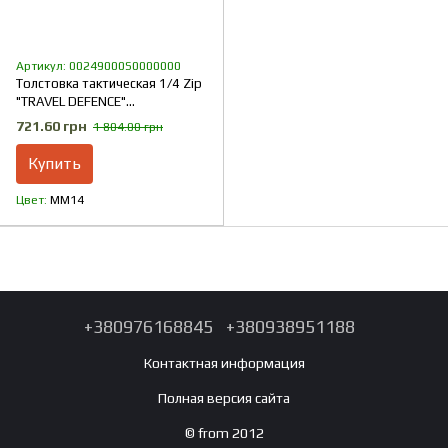
Артикул: 00249000S0000000
Толстовка тактическая 1/4 Zip
"TRAVEL DEFENCE"
УКРПИКСЕЛЬ ММ14
721.60 грн
1 804.00 грн
(Микрофлис)
Купить
Цвет
ММ14
+380976168845
+380938951188
Контактная информация
Полная версия сайта
© from 2012