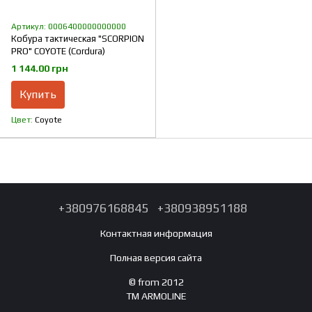
Артикул: 0006400000000000
Кобура тактическая "SCORPION
PRO" COYOTE (Cordura)
1 144.00 грн
Купить
Цвет
Coyote
+380976168845
+380938951188
Контактная информация
Полная версия сайта
© from 2012
TM ARMOLINE