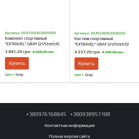
Артикул: 0043300XL0000000
Артикул: 0045500XL0000000
Комплект спортивный
Костюм спортивный
"EXTRAVEL" GRAY (2VStretch)
"EXTRAVEL" GRAY (2VStretch)
3 841.20 грн
4 237.20 грн
4 268.00 грн
4 708.00 грн
Купить
Купить
Цвет
Gray
Цвет
Gray
+380976168845
+380938951188
Контактная информация
Полная версия сайта