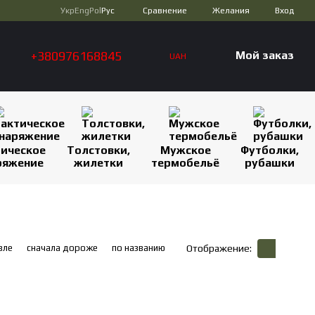
Сравнение
Укр
Eng
Pol
Рус
Желания
Вход
+380976168845
Мой заказ
UAH
тическое
Толстовки,
Мужское
Футболки,
ряжение
жилетки
термобельё
рубашки
вле
сначала дороже
по названию
Отображение: