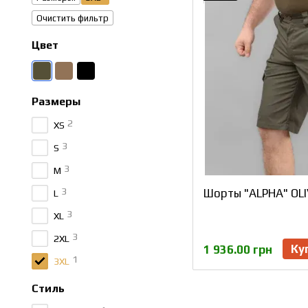
Очистить фильтр
Цвет
Размеры
2
XS
3
S
3
M
3
Шорты "ALPHA" OLI
L
3
XL
3
2XL
Ку
1 936.00 грн
1
3XL
Стиль