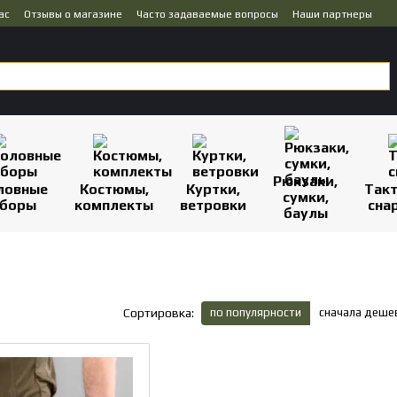
ас
Отзывы о магазине
Часто задаваемые вопросы
Наши партнеры
Рюкзаки,
ловные
Костюмы,
Куртки,
Так
сумки,
боры
комплекты
ветровки
сна
баулы
по популярности
сначала деше
Сортировка: