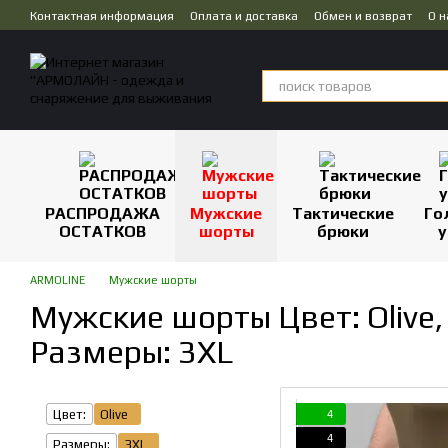
Перейти к основному контенту
Контактная информация
Оплата и доставка
Обмен и возврат
О н
Публичная оферта
Дропшиппинг
РАСПРОДАЖА
Мужские
Тактические
Го
ОСТАТКОВ
шорты
брюки
у
ARMOLINE
Мужские шорты
Мужские шорты Цвет: Olive,
Размеры: 3XL
Цвет:
Olive
4
4
Размеры:
3XL