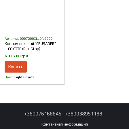
Артикул: 0007200XLLONG000
Костюм полевой "CRUSADER"
L-COYOTE (Rip-Stop)
6 336.00 грн
Купить
Цвет
Light Coyote
+380976168845
+380938951188
Контактная информация