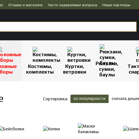
ас
Отзывы о магазине
Часто задаваемые вопросы
Наши партнеры
Рюкзаки,
ловные
Костюмы,
Куртки,
Так
сумки,
боры
комплекты
ветровки
сна
баулы
e
по популярности
сначала деше
Сортировка: