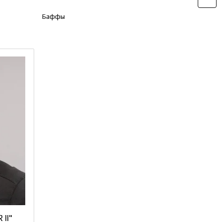
Баффы
II"