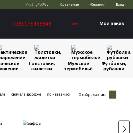
Сравнение
Укр
Eng
Pol
Рус
Желания
Вход
+380976168845
Мой заказ
UAH
тическое
Толстовки,
Мужское
Футболки,
ряжение
жилетки
термобельё
рубашки
вле
сначала дороже
по названию
Отображение: