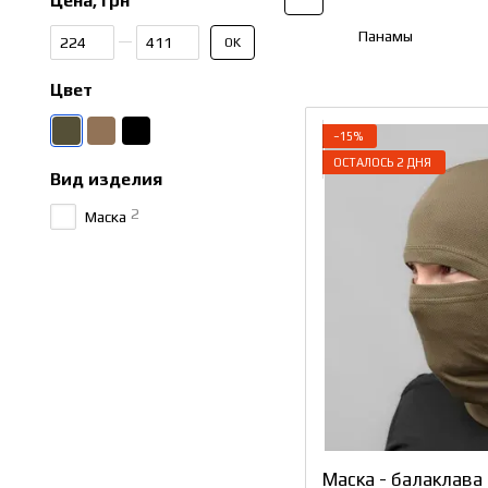
Цена, грн
От Цена, грн
До Цена, грн
Панамы
OK
Цвет
−15%
ОСТАЛОСЬ 2 ДНЯ
Вид изделия
2
Маска
Маска - балаклава