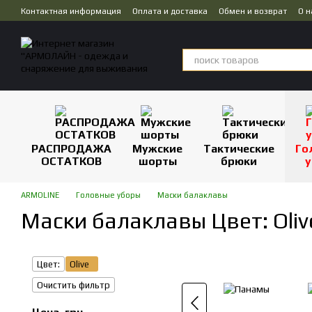
Перейти к основному контенту
Контактная информация
Оплата и доставка
Обмен и возврат
О н
Публичная оферта
Дропшиппинг
РАСПРОДАЖА
Мужские
Тактические
Го
ОСТАТКОВ
шорты
брюки
у
ARMOLINE
Головные уборы
Маски балаклавы
Маски балаклавы Цвет: Oliv
Цвет:
Olive
Очистить фильтр