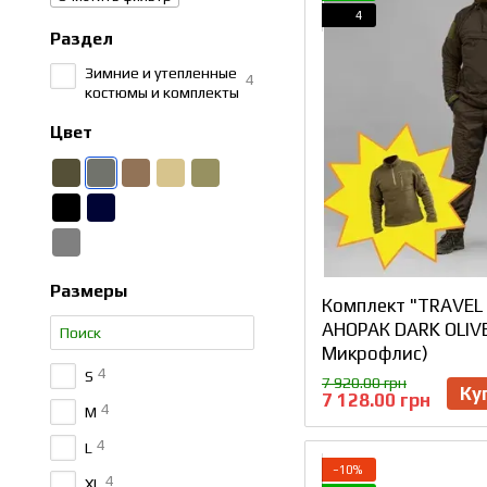
4
Раздел
Зимние и утепленные
4
костюмы и комплекты
Цвет
Размеры
Комплект "TRAVEL 
АНОРАК DARK OLIVE
Микрофлис)
4
S
7 920.00 грн
Ку
7 128.00 грн
4
M
4
L
−10%
4
XL