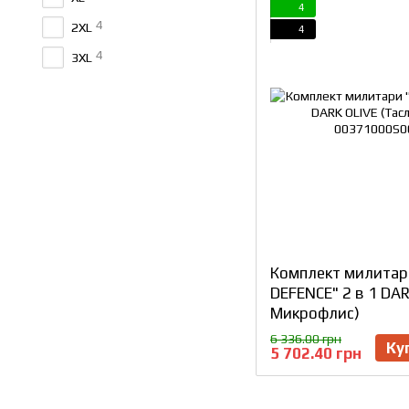
4
4
2XL
4
4
3XL
Комплект милитар
DEFENCE" 2 в 1 DAR
Микрофлис)
6 336.00 грн
Ку
5 702.40 грн