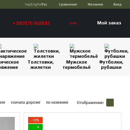
Сравнение
Укр
Eng
Pol
Рус
Желания
Вход
+380976168845
Мой заказ
UAH
тическое
Толстовки,
Мужское
Футболки,
ряжение
жилетки
термобельё
рубашки
вле
сначала дороже
по названию
Отображение:
−10%
4