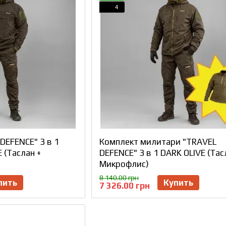
4
DEFENCE" 3 в 1
Комплект милитари "TRAVEL
 (Таслан +
DEFENCE" 3 в 1 DARK OLIVE (Тас
Микрофлис)
8 140.00 грн
пить
Купить
7 326.00 грн