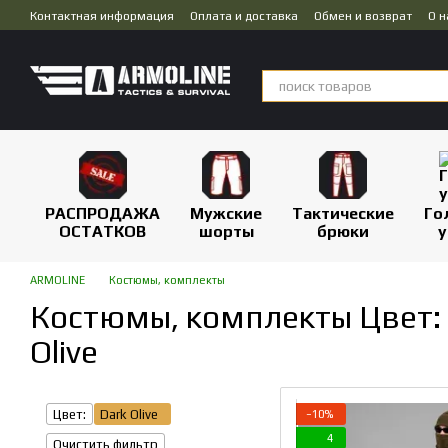
Перейти к основному контенту
Контактная информация
Оплата и доставка
Обмен и возврат
О н
Публичная оферта
Дропшиппинг
РАСПРОДАЖА
Мужские
Тактические
Го
ОСТАТКОВ
шорты
брюки
у
ARMOLINE
Костюмы, комплекты
Костюмы, комплекты Цвет:
Olive
Цвет:
Dark Olive
−10%
4
Очистить фильтр