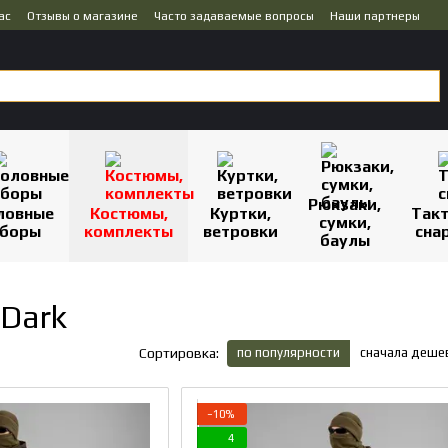
ас
Отзывы о магазине
Часто задаваемые вопросы
Наши партнеры
Рюкзаки,
ловные
Костюмы,
Куртки,
Так
сумки,
боры
комплекты
ветровки
сна
баулы
 Dark
по популярности
сначала деше
Сортировка:
−10%
4