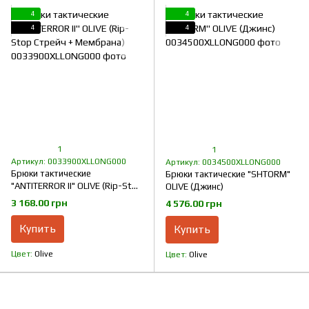
4
4
4
4
1
1
Артикул: 0033900XLLONG000
Артикул: 0034500XLLONG000
Брюки тактические
Брюки тактические "SHTORM"
"ANTITERROR II" OLIVE (Rip-Stop
OLIVE (Джинс)
Стрейч + Мембрана)
3 168.00 грн
4 576.00 грн
Купить
Купить
Цвет
Olive
Цвет
Olive