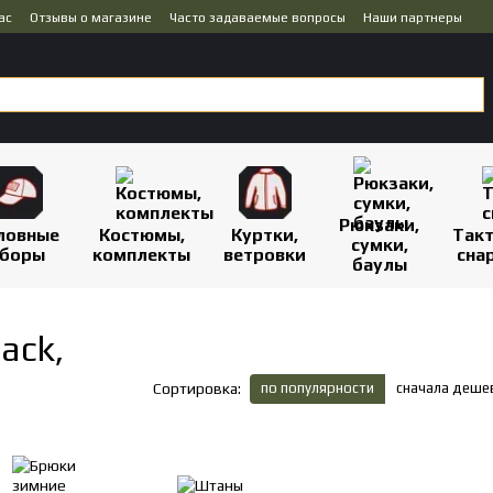
ас
Отзывы о магазине
Часто задаваемые вопросы
Наши партнеры
Рюкзаки,
ловные
Костюмы,
Куртки,
Так
сумки,
боры
комплекты
ветровки
сна
баулы
ack,
по популярности
сначала деше
Сортировка: