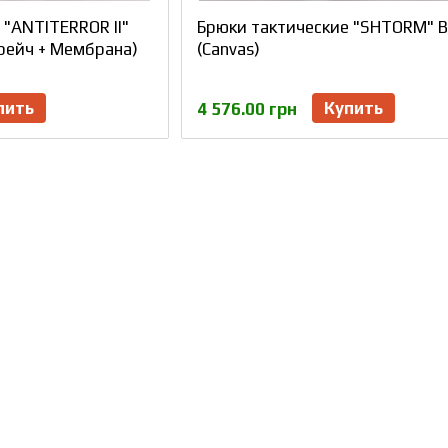
 "ANTITERROR II"
Брюки тактические "SHTORM" 
трейч + Мембрана)
(Canvas)
пить
Купить
4 576.00 грн