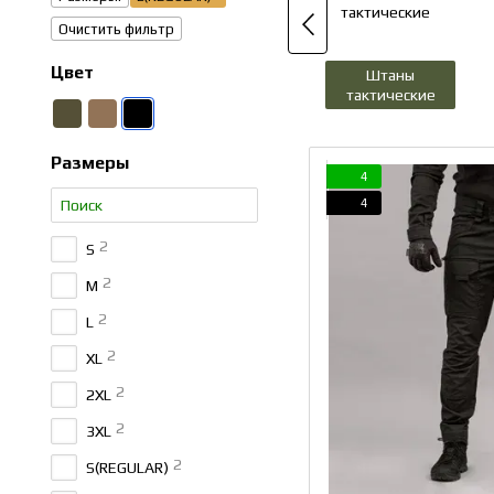
Очистить фильтр
Цвет
Штаны
тактические
в
Размеры
4
4
2
S
2
M
2
L
2
XL
2
2XL
2
3XL
2
S(REGULAR)