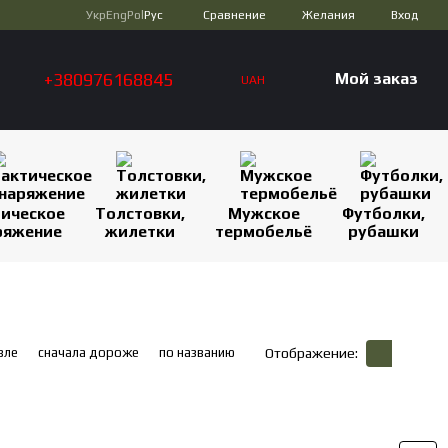
Сравнение
Укр
Eng
Pol
Рус
Желания
Вход
+380976168845
Мой заказ
UAH
тическое
Толстовки,
Мужское
Футболки,
ряжение
жилетки
термобельё
рубашки
вле
сначала дороже
по названию
Отображение: