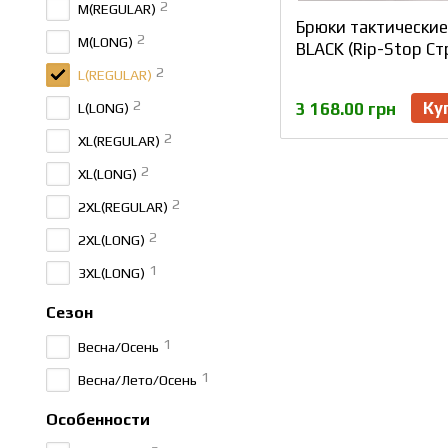
2
M(REGULAR)
Брюки тактические
2
M(LONG)
BLACK (Rip-Stop С
2
L(REGULAR)
2
Ку
3 168.00 грн
L(LONG)
2
XL(REGULAR)
2
XL(LONG)
2
2XL(REGULAR)
2
2XL(LONG)
1
3XL(LONG)
Сезон
1
Весна/Осень
1
Весна/Лето/Осень
Особенности