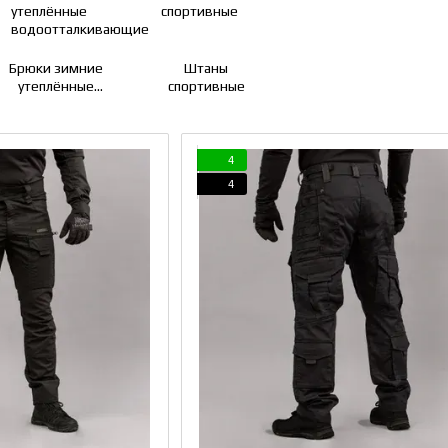
Брюки зимние
Штаны
утеплённые
спортивные
одоотталкивающие
4
4