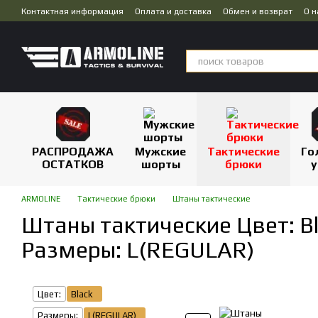
Перейти к основному контенту
Контактная информация
Оплата и доставка
Обмен и возврат
О н
Публичная оферта
Дропшиппинг
РАСПРОДАЖА
Мужские
Тактические
Го
ОСТАТКОВ
шорты
брюки
у
ARMOLINE
Тактические брюки
Штаны тактические
Штаны тактические Цвет: Bl
Размеры: L(REGULAR)
Цвет:
Black
Размеры:
L(REGULAR)