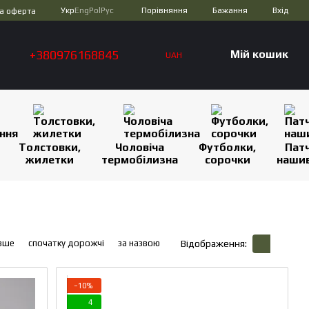
Порівняння
Укр
Eng
Pol
Рус
Бажання
Вхід
а оферта
+380976168845
Мій кошик
UAH
Толстовки,
Чоловіча
Футболки,
Патч
жилетки
термобілизна
сорочки
наши
вше
спочатку дорожчі
за назвою
Відображення:
−10%
4