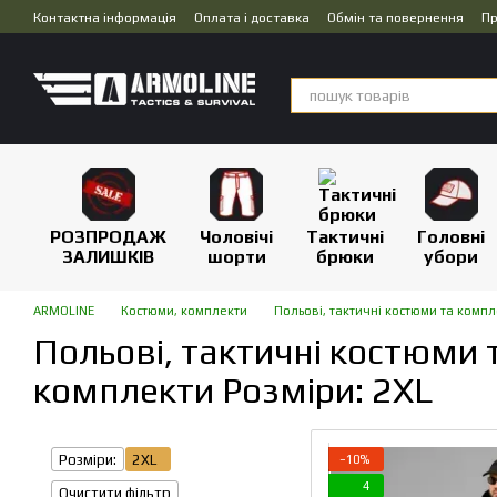
Перейти до основного контенту
Контактна інформація
Оплата і доставка
Обмін та повернення
Пр
Дропшипінг
РОЗПРОДАЖ
Чоловічі
Тактичні
Головні
ЗАЛИШКІВ
шорти
брюки
убори
ARMOLINE
Костюми, комплекти
Польові, тактичні костюми та комп
Польові, тактичні костюми 
комплекти Розміри: 2XL
Розміри:
2XL
−10%
4
Очистити фільтр