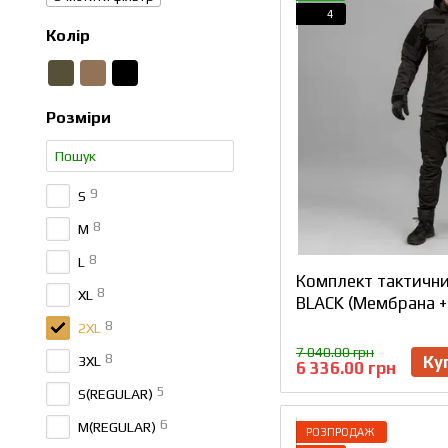
4
Колір
Розміри
9
S
8
M
8
L
Комплект тактични
8
XL
BLACK (Мембрана +
8
2XL
7 040.00 грн
8
Ку
3XL
6 336.00 грн
5
S(REGULAR)
6
M(REGULAR)
РОЗПРОДАЖ