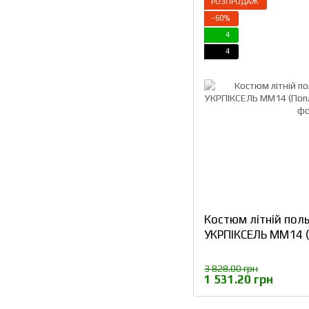
РОЗПРОДАЖ
−60%
4
4
Костюм літній по
УКРПІКСЕЛЬ ММ14 (
3 828.00 грн
1 531.20 грн