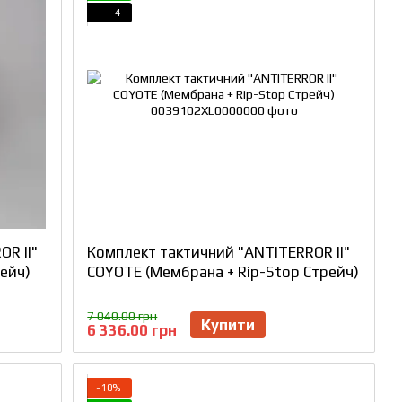
4
R II"
Комплект тактичний "ANTITERROR II"
рейч)
COYOTE (Мембрана + Rip-Stop Стрейч)
7 040.00 грн
Купити
6 336.00 грн
−10%