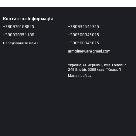
Контактна інформація
+380976168845
+380934542355
+380938951188
+380500345015
+380500345015
Передзвонити вам?
armolinewar@gmail.com
Україна, м. Чернівці, вул. Головна
246 В, офіс 2208 (зав. "Кварц")
Мапа проїзду