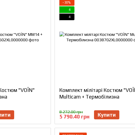
−30%
4
4
 Костюм "VOЇN"
Комплект мілітарі Костюм "VOЇ
зна
Multicam + Термобілизна
8 272.00 грн
пити
Купити
5 790.40 грн