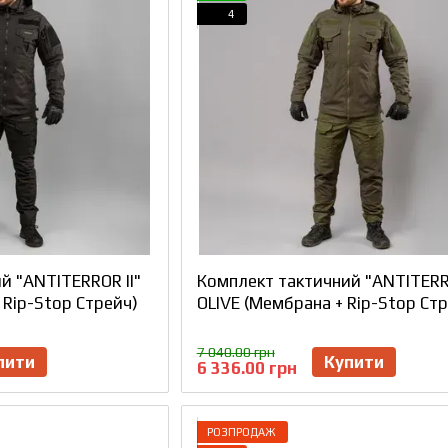
4
й "ANTITERROR II"
Комплект тактичний "ANTITERRO
 Rip-Stop Стрейч)
OLIVE (Мембрана + Rip-Stop Ст
7 040.00 грн
пити
Купити
6 336.00 грн
РОЗПРОДАЖ