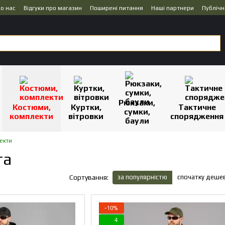
о нас
Відгуки про магазин
Поширені питання
Наші партнери
Публічн
Рюкзаки,
Костюми,
Куртки,
Тактичне
сумки,
комплекти
вітровки
спорядження
баули
лекти
та
за популярністю
спочатку деше
Сортування:
−10%
4