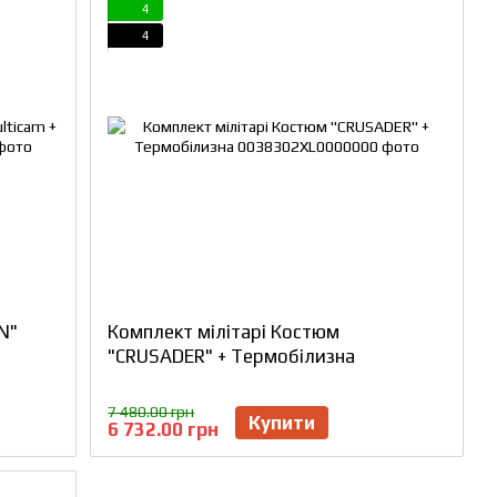
4
4
N"
Комплект мілітарі Костюм
"CRUSADER" + Термобілизна
7 480.00 грн
Купити
6 732.00 грн