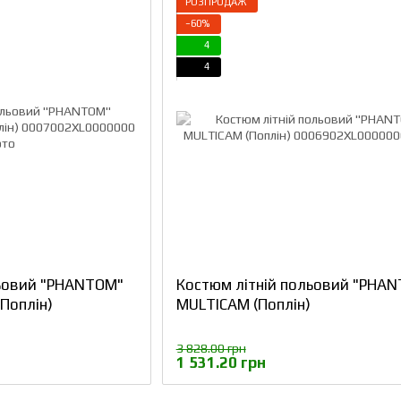
РОЗПРОДАЖ
−60%
4
4
льовий "PHANTOM"
Костюм літній польовий "PHA
Поплін)
MULTICAM (Поплін)
3 828.00 грн
1 531.20 грн