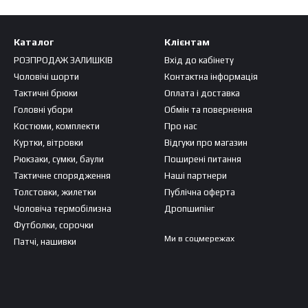
Каталог
Клієнтам
РОЗПРОДАЖ ЗАЛИШКІВ
Вхід до кабінету
Чоловічі шорти
Контактна інформація
Тактичні брюки
Оплата і доставка
Головні убори
Обмін та повернення
Костюми, комплекти
Про нас
Куртки, вітровки
Відгуки про магазин
Рюкзаки, сумки, баули
Поширені питання
Тактичне спорядження
Наші партнери
Толстовки, жилетки
Публічна оферта
Чоловіча термобілизна
Дропшипінг
Футболки, сорочки
Ми в соцмережах
Патчі, нашивки