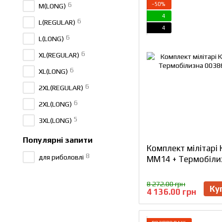
6
−50%
M(LONG)
4
6
L(REGULAR)
4
6
L(LONG)
6
XL(REGULAR)
6
XL(LONG)
6
2XL(REGULAR)
6
2XL(LONG)
5
3XL(LONG)
Популярні запити
Комплект мілітарі
8
для риболовлі
MM14 + Термобіли
8 272.00 грн
Ку
4 136.00 грн