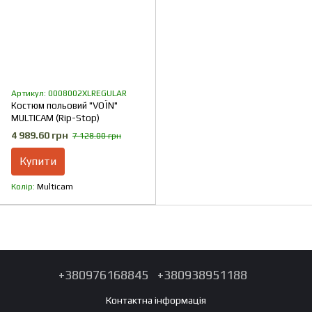
Артикул: 0008002XLREGULAR
Костюм польовий "VOЇN"
MULTICAM (Rip-Stop)
4 989.60 грн
7 128.00 грн
Купити
Колір
Multicam
+380976168845
+380938951188
Контактна інформація