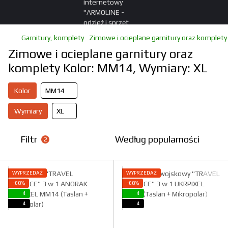
Garnitury, komplety
Zimowe i ocieplane garnitury oraz komplety
Zimowe i ocieplane garnitury oraz
komplety Kolor: ММ14, Wymiary: XL
Kolor
ММ14
Wymiary
XL
Filtr
Według popularności
2
WYPRZEDAŻ
WYPRZEDAŻ
−60%
−60%
4
4
4
4