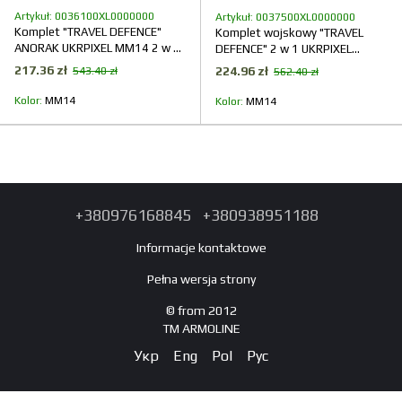
Artykuł: 0036100XL0000000
Artykuł: 0037500XL0000000
Komplet "TRAVEL DEFENCE"
Komplet wojskowy "TRAVEL
ANORAK UKRPIXEL MM14 2 w 1
DEFENCE" 2 w 1 UKRPIXEL
(Taslan + Mikropolar)
MM14 (Taslan + Mikropolar)
217.36 zł
224.96 zł
543.40 zł
562.40 zł
Kolor
ММ14
Kolor
ММ14
+380976168845
+380938951188
Informacje kontaktowe
Pełna wersja strony
© from 2012
TM ARMOLINE
Укр
Eng
Pol
Рус