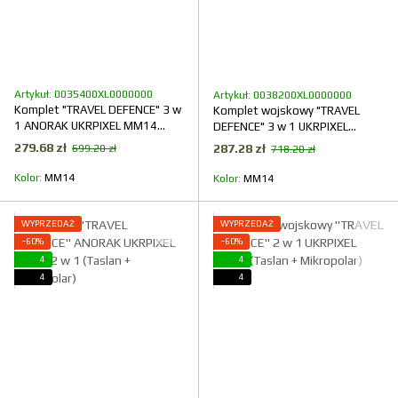
Artykuł: 0035400XL0000000
Artykuł: 0038200XL0000000
Komplet "TRAVEL DEFENCE" 3 w
Komplet wojskowy "TRAVEL
1 ANORAK UKRPIXEL MM14
DEFENCE" 3 w 1 UKRPIXEL
(Taslan + Mikropolar)
MM14 (Taslan + Mikropolar)
279.68 zł
287.28 zł
699.20 zł
718.20 zł
Kolor
ММ14
Kolor
ММ14
WYPRZEDAŻ
WYPRZEDAŻ
−60%
−60%
4
4
4
4