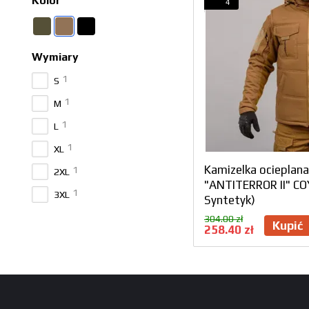
Kolor
4
Wymiary
1
S
1
M
1
L
1
XL
Kamizelka ocieplan
1
2XL
"ANTITERROR II" C
1
3XL
Syntetyk)
304.00 zł
Kupić
258.40 zł