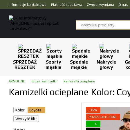
Przejdź do głównej treści
Informacje kontaktowe
Płatność i dostawa
Zwrot i wymiana
O nas
Dropshipping
SPRZEDAŻ
Szorty
Spodnie
Nakrycie
Ga
RESZTEK
męskie
męskie
głowy
k
ARMOLINE
Bluzy, kamizelki
Kamizelki ocieplane
Kamizelki ocieplane Kolor: Co
Kolor:
Coyote
−15%
POZOSTAŁO 3 DNI
Wyczyść filtr
4