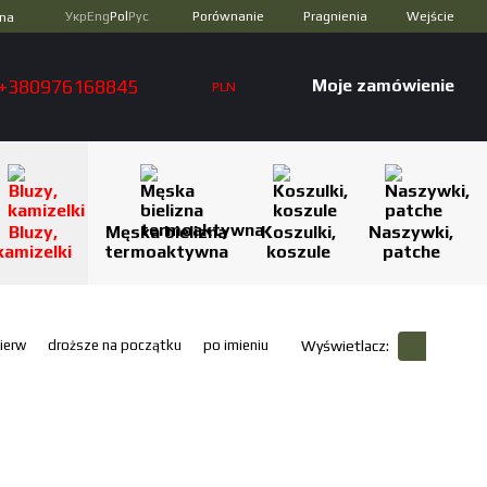
Porównanie
Укр
Eng
Pol
Рус
Pragnienia
Wejście
zna
+380976168845
Moje zamówienie
PLN
Bluzy,
Męska bielizna
Koszulki,
Naszywki,
kamizelki
termoaktywna
koszule
patche
ierw
droższe na początku
po imieniu
Wyświetlacz: