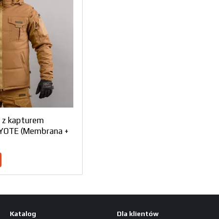
a z kapturem
OYOTE (Membrana +
Katalog
Dla klientów