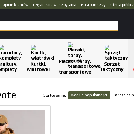
Opinie klientów
Często zadawane pytania
Nasi partnerzy
Oferta public
Plecaki, torby,
rnitury,
Kurtki,
Sprzęt
worki
omplety
wiatrówki
taktyczny
transportowe
yote
według popularności
Tańsze najp
Sortowanie: