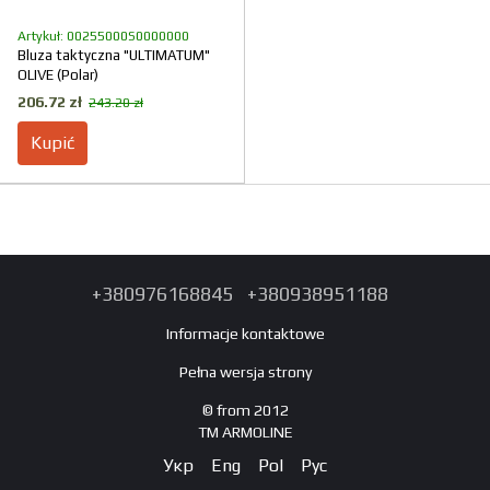
Artykuł: 00255000S0000000
Bluza taktyczna "ULTIMATUM"
OLIVE (Polar)
206.72 zł
243.20 zł
Kupić
+380976168845
+380938951188
Informacje kontaktowe
Pełna wersja strony
© from 2012
TM ARMOLINE
Укр
Eng
Pol
Рус