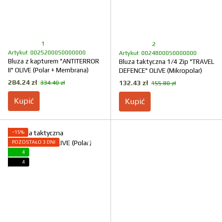
1
2
Artykuł: 00252000S0000000
Artykuł: 00248000S0000000
Bluza z kapturem "ANTITERROR
Bluza taktyczna 1/4 Zip "TRAVEL
II" OLIVE (Polar + Membrana)
DEFENCE" OLIVE (Mikropolar)
284.24 zł
132.43 zł
334.40 zł
155.80 zł
Kupić
Kupić
−15%
POZOSTAŁO 3 DNI
4
4