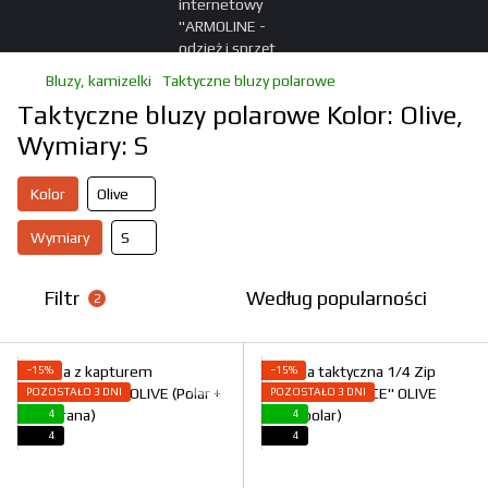
Bluzy, kamizelki
Taktyczne bluzy polarowe
Taktyczne bluzy polarowe Kolor: Olive,
Wymiary: S
Kolor
Olive
Wymiary
S
Filtr
Według popularności
2
−15%
−15%
POZOSTAŁO 3 DNI
POZOSTAŁO 3 DNI
4
4
4
4