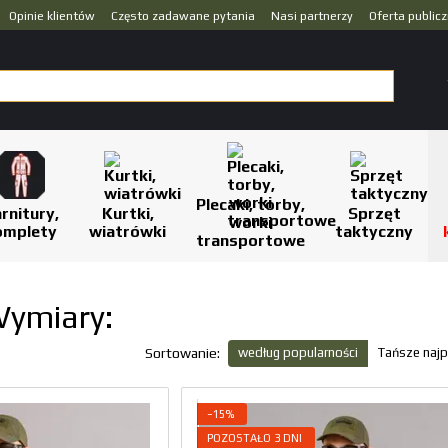
Opinie klientów
Często zadawane pytania
Nasi partnerzy
Oferta public
Plecaki, torby,
rnitury,
Kurtki,
Sprzęt
worki
omplety
wiatrówki
taktyczny
transportowe
 Wymiary:
według popularności
Tańsze najp
Sortowanie:
−15%
POZOSTAŁO 3 DNI