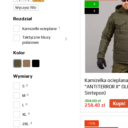
4
Wyczyść filtr
4
Rozdział
1
Kamizelki ocieplane
Taktyczne bluzy
3
polarowe
Kolor
Wymiary
Kamizelka ocieplan
4
S
"ANTITERROR II" OL
Sintepon)
4
M
304.00 zł
Kupić
4
258.40 zł
L
4
XL
4
2XL
−15%