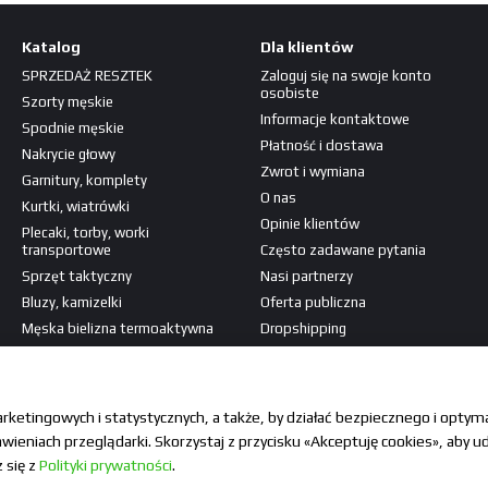
Katalog
Dla klientów
SPRZEDAŻ RESZTEK
Zaloguj się na swoje konto
osobiste
Szorty męskie
Informacje kontaktowe
Spodnie męskie
Płatność i dostawa
Nakrycie głowy
Zwrot i wymiana
Garnitury, komplety
O nas
Kurtki, wiatrówki
Opinie klientów
Plecaki, torby, worki
transportowe
Często zadawane pytania
Sprzęt taktyczny
Nasi partnerzy
Bluzy, kamizelki
Oferta publiczna
Męska bielizna termoaktywna
Dropshipping
Koszulki, koszule
Jesteśmy w mediach
Naszywki, patche
społecznościowych
arketingowych i statystycznych, a także, by działać bezpiecznego i opty
ieniach przeglądarki. Skorzystaj z przycisku «Akceptuję cookies», aby ud
 się z
Polityki prywatności
.