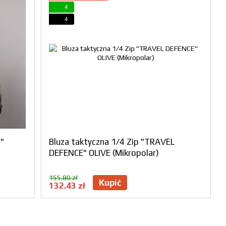
4
4
"
Bluza taktyczna 1/4 Zip "TRAVEL
DEFENCE" OLIVE (Mikropolar)
155.80 zł
Kupić
132.43 zł