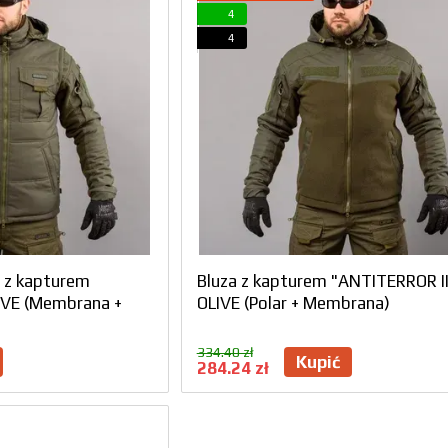
4
4
a z kapturem
Bluza z kapturem "ANTITERROR II
IVE (Membrana +
OLIVE (Polar + Membrana)
334.40 zł
Kupić
284.24 zł