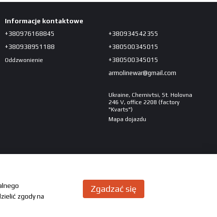
Informacje kontaktowe
+380976168845
+380934542355
+380938951188
+380500345015
+380500345015
Oddzwonienie
armolinewar@gmail.com
Ukraine, Chernivtsi, St. Holovna
246 V, office 2208 (factory
"Kvarts")
Mapa dojazdu
malnego
Zgadzać się
zielić zgody na