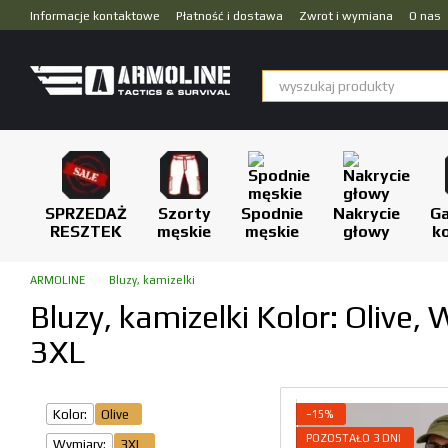
Przejdź do głównej treści
Informacje kontaktowe
Płatność i dostawa
Zwrot i wymiana
O nas
Dropshipping
SPRZEDAŻ
Szorty
Spodnie
Nakrycie
Ga
RESZTEK
męskie
męskie
głowy
k
ARMOLINE
Bluzy, kamizelki
Bluzy, kamizelki Kolor: Olive,
3XL
Kolor:
Olive
−15%
POZOSTAŁO 3 DNI
Wymiary:
3XL