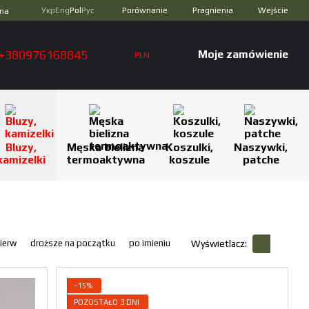
Porównanie
Укр
Eng
Pol
Рус
Pragnienia
Wejście
zna
+380976168845
Moje zamówienie
PLN
Bluzy,
Męska bielizna
Koszulki,
Naszywki,
kamizelki
termoaktywna
koszule
patche
ierw
droższe na początku
po imieniu
Wyświetlacz:
−15%
POZOSTAŁO 3 DNI