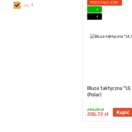
POZOSTAŁO 3 DNI
4
3XL
4
4
Bluza taktyczna "
(Polar)
243.20 zł
Kupić
206.72 zł