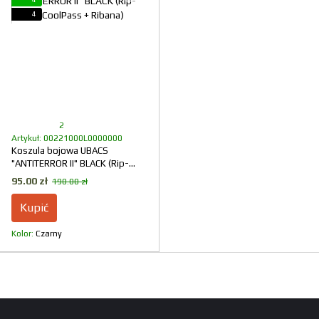
4
2
Artykuł: 00221000L0000000
Koszula bojowa UBACS
"ANTITERROR II" BLACK (Rip-
Stop + CoolPass + Ribana)
95.00 zł
190.00 zł
Kupić
Kolor
Czarny