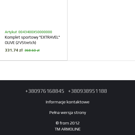
Artykuł: 0043400XS0000000
Komplet sportowy "EXTRAVEL"
OLIVE (2VStretch)
331.74 zł
368.60 zł
+380976168845
+380938951188
Informacje kontaktowe
Pełna wersja strony
© from 2012
TM ARMOLINE