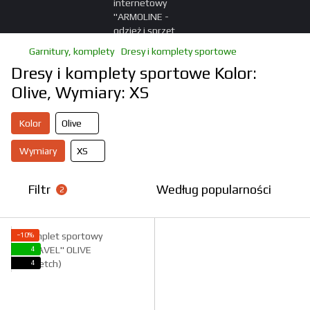
Garnitury, komplety
Dresy i komplety sportowe
Dresy i komplety sportowe Kolor:
Olive, Wymiary: XS
Kolor
Olive
Wymiary
XS
Filtr
Według popularności
2
−10%
4
4