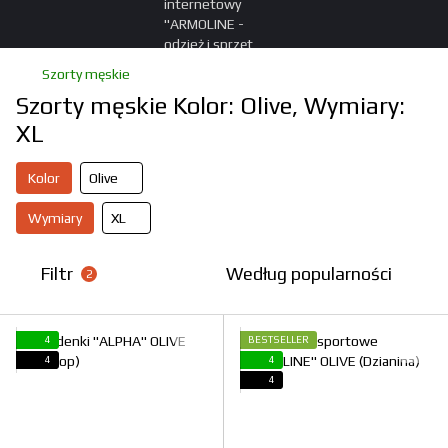
Szorty męskie
Szorty męskie Kolor: Olive, Wymiary:
XL
Kolor
Olive
Wymiary
XL
Filtr
Według popularności
2
4
BESTSELLER
4
4
4