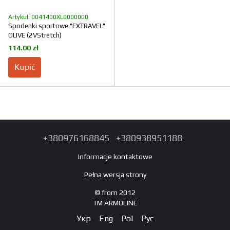
Artykuł: 0041400XL0000000
Spodenki sportowe "EXTRAVEL"
OLIVE (2VStretch)
114.00 zł
Kupić
+380976168845
+380938951188
Informacje kontaktowe
Pełna wersja strony
© from 2012
TM ARMOLINE
Укр
Eng
Pol
Рус