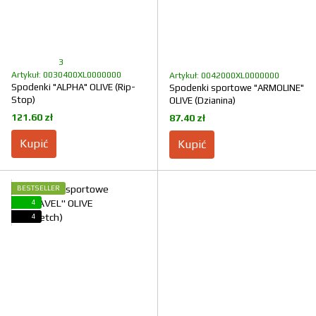
3
Artykuł: 0030400XL0000000
Artykuł: 0042000XL0000000
Spodenki "ALPHA" OLIVE (Rip-
Spodenki sportowe "ARMOLINE"
Stop)
OLIVE (Dzianina)
121.60 zł
87.40 zł
Kupić
Kupić
BESTSELLER
4
4