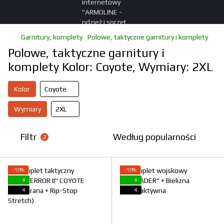
Garnitury, komplety
Polowe, taktyczne garnitury i komplety
Polowe, taktyczne garnitury i
komplety Kolor: Coyote, Wymiary: 2XL
Kolor
Coyote
Wymiary
2XL
Filtr
Według popularności
2
−10%
−10%
4
4
4
4