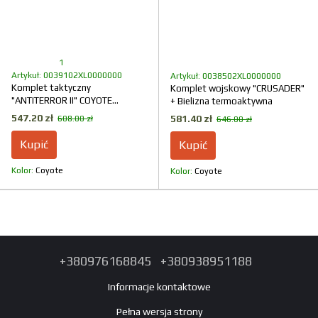
1
Artykuł: 0039102XL0000000
Artykuł: 0038502XL0000000
Komplet taktyczny
Komplet wojskowy "CRUSADER"
"ANTITERROR II" COYOTE
+ Bielizna termoaktywna
(Membrana + Rip-Stop Stretch)
547.20 zł
581.40 zł
608.00 zł
646.00 zł
Kupić
Kupić
Kolor
Coyote
Kolor
Coyote
+380976168845
+380938951188
Informacje kontaktowe
Pełna wersja strony