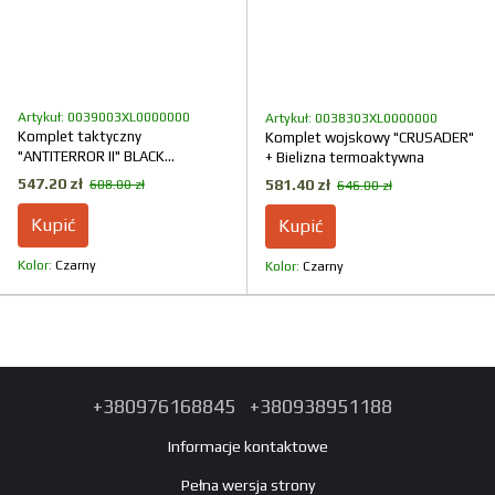
Artykuł: 0039003XL0000000
Artykuł: 0038303XL0000000
Komplet taktyczny
Komplet wojskowy "CRUSADER"
"ANTITERROR II" BLACK
+ Bielizna termoaktywna
(Membrana + Rip-Stop Stretch)
547.20 zł
581.40 zł
608.00 zł
646.00 zł
Kupić
Kupić
Kolor
Czarny
Kolor
Czarny
+380976168845
+380938951188
Informacje kontaktowe
Pełna wersja strony