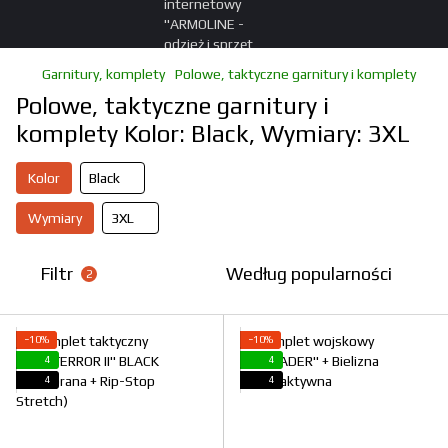
Garnitury, komplety
Polowe, taktyczne garnitury i komplety
Polowe, taktyczne garnitury i
komplety Kolor: Black, Wymiary: 3XL
Kolor
Black
Wymiary
3XL
Filtr
Według popularności
2
−10%
−10%
4
4
4
4