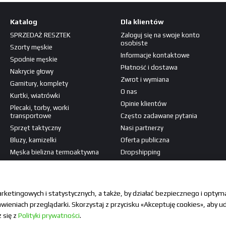
Katalog
Dla klientów
SPRZEDAŻ RESZTEK
Zaloguj się na swoje konto
osobiste
Szorty męskie
Informacje kontaktowe
Spodnie męskie
Płatność i dostawa
Nakrycie głowy
Zwrot i wymiana
Garnitury, komplety
O nas
Kurtki, wiatrówki
Opinie klientów
Plecaki, torby, worki
transportowe
Często zadawane pytania
Sprzęt taktyczny
Nasi partnerzy
Bluzy, kamizelki
Oferta publiczna
Męska bielizna termoaktywna
Dropshipping
Koszulki, koszule
Jesteśmy w mediach
Naszywki, patche
społecznościowych
arketingowych i statystycznych, a także, by działać bezpiecznego i opty
ieniach przeglądarki. Skorzystaj z przycisku «Akceptuję cookies», aby ud
 się z
Polityki prywatności
.