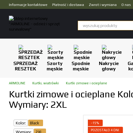
Przejdź do głównej treści
Informacje kontaktowe
Płatność i dostawa
Zwrot i wymiana
O nas
Dropshipping
SPRZEDAŻ
Szorty
Spodnie
Nakrycie
Ga
RESZTEK
męskie
męskie
głowy
k
ARMOLINE
Kurtki, wiatrówki
Kurtki zimowe i ocieplane
Kurtki zimowe i ocieplane Kolo
Wymiary: 2XL
Kolor:
Black
−15%
POZOSTAŁO 4 DNI
Wymiary:
2XL