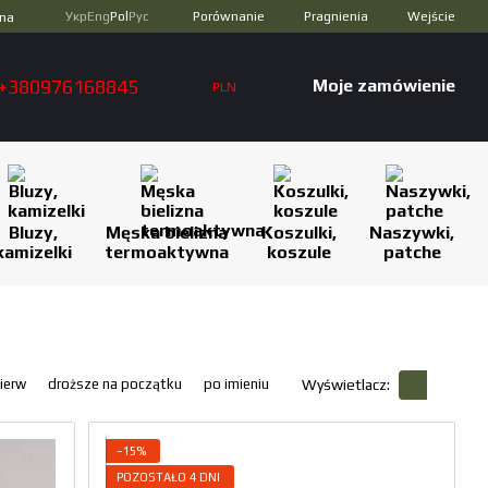
Porównanie
Укр
Eng
Pol
Рус
Pragnienia
Wejście
zna
+380976168845
Moje zamówienie
PLN
Bluzy,
Męska bielizna
Koszulki,
Naszywki,
kamizelki
termoaktywna
koszule
patche
ierw
droższe na początku
po imieniu
Wyświetlacz:
−15%
POZOSTAŁO 4 DNI