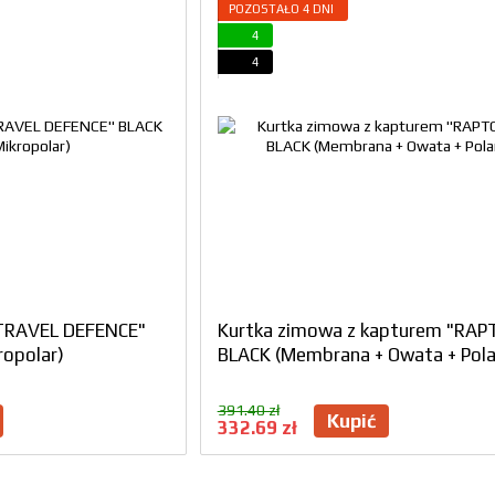
POZOSTAŁO 4 DNI
4
4
"TRAVEL DEFENCE"
Kurtka zimowa z kapturem "RAP
ropolar)
BLACK (Membrana + Owata + Pola
391.40 zł
Kupić
332.69 zł