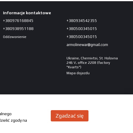
Informacje kontaktowe
+380976168845
+380934542355
+380938951188
+380500345015
+380500345015
Oddzwonienie
armolinewar@gmail.com
Ukraine, Chernivtsi, St. Holovna
246 V, office 2208 (factory
"Kvarts")
Mapa dojazdu
malnego
Zgadzać się
zielić zgody na