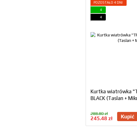
POZOSTAŁO 4 DNI
4
4
Kurtka wiatrówka 
BLACK (Taslan + Mik
288.80 zł
Kupić
245.48 zł