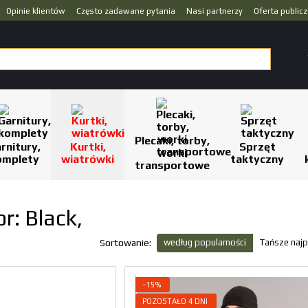
Opinie klientów
Często zadawane pytania
Nasi partnerzy
Oferta public
Plecaki, torby,
rnitury,
Kurtki,
Sprzęt
worki
omplety
wiatrówki
taktyczny
transportowe
r: Black,
według popularności
Tańsze najp
Sortowanie:
−15%
POZOSTAŁO 4 DNI