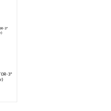
TOR-3"
r)