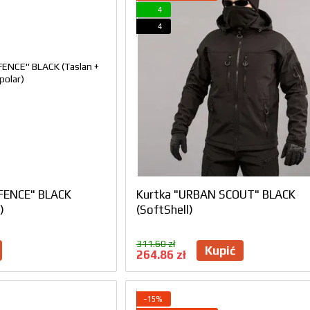
4
4
FENCE" BLACK
Kurtka "URBAN SCOUT" BLACK
)
(SoftShell)
311.60 zł
Kupić
264.86 zł
−15%