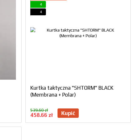
4
4
Kurtka taktyczna "SHTORM" BLACK
(Membrana + Polar)
539.60 zł
Kupić
458.66 zł