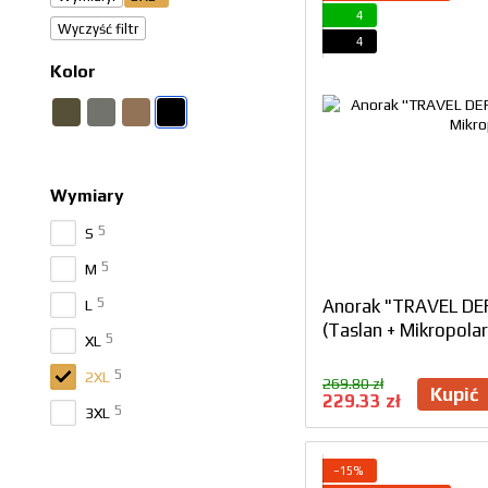
4
Wyczyść filtr
4
Kolor
Wymiary
5
S
5
M
5
Anorak "TRAVEL DE
L
(Taslan + Mikropolar
5
XL
5
2XL
269.80 zł
Kupić
229.33 zł
5
3XL
−15%