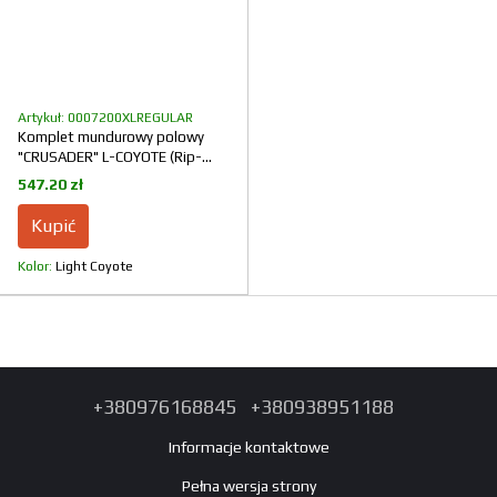
Artykuł: 0007200XLREGULAR
Komplet mundurowy polowy
"CRUSADER" L-COYOTE (Rip-
Stop)
547.20 zł
Kupić
Kolor
Light Coyote
+380976168845
+380938951188
Informacje kontaktowe
Pełna wersja strony