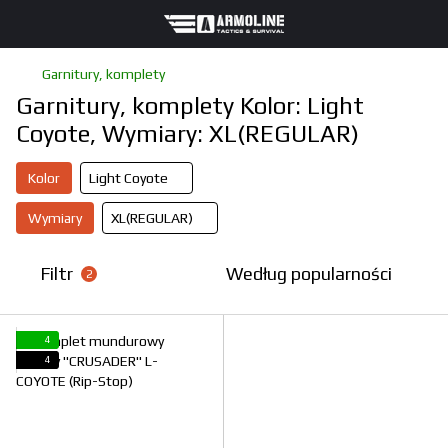
Garnitury, komplety
Garnitury, komplety Kolor: Light
Coyote, Wymiary: XL(REGULAR)
Kolor
Light Coyote
Wymiary
XL(REGULAR)
Filtr
Według popularności
2
4
4