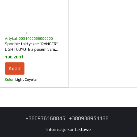
1
Artykuł: 00314000S0000000
Spodnie taktyczne "RANGER"
LIGHT COYOTE z pasem 5cm
(Rip-Stop)
186.20 zł
Kupić
Kolor
Light Coyote
+380976168845
+380938951188
Informacje kontaktowe