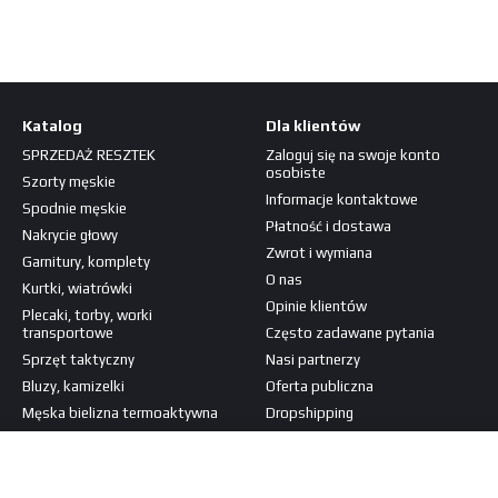
Katalog
Dla klientów
SPRZEDAŻ RESZTEK
Zaloguj się na swoje konto
osobiste
Szorty męskie
Informacje kontaktowe
Spodnie męskie
Płatność i dostawa
Nakrycie głowy
Zwrot i wymiana
Garnitury, komplety
O nas
Kurtki, wiatrówki
Opinie klientów
Plecaki, torby, worki
transportowe
Często zadawane pytania
Sprzęt taktyczny
Nasi partnerzy
Bluzy, kamizelki
Oferta publiczna
Męska bielizna termoaktywna
Dropshipping
Koszulki, koszule
Jesteśmy w mediach
Naszywki, patche
społecznościowych