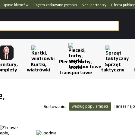
Opinie klientów
Często zadawane pytania
Nasi partnerzy
Oferta public
Plecaki, torby,
rnitury,
Kurtki,
Sprzęt
worki
omplety
wiatrówki
taktyczny
transportowe
e,
według popularności
Tańsze najp
Sortowanie: