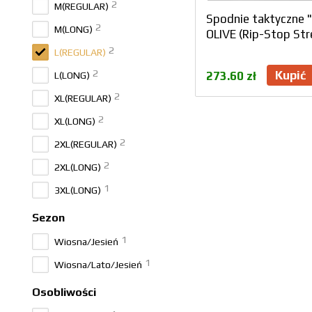
2
M(REGULAR)
Spodnie taktyczne 
2
M(LONG)
OLIVE (Rip-Stop St
2
L(REGULAR)
2
Kupić
273.60 zł
L(LONG)
2
XL(REGULAR)
2
XL(LONG)
2
2XL(REGULAR)
2
2XL(LONG)
1
3XL(LONG)
Sezon
1
Wiosna/Jesień
1
Wiosna/Lato/Jesień
Osobliwości