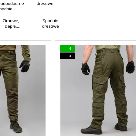
Zimowe,
Spodnie
ciepłe,
dresowe
odoodporne
spodnie
4
4