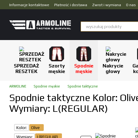
Przejdź do głównej treści
Informacje kontaktowe
Płatność i dostawa
Zwrot i wymiana
O nas
Dropshipping
SPRZEDAŻ
Szorty
Spodnie
Nakrycie
Ga
RESZTEK
męskie
męskie
głowy
k
ARMOLINE
Spodnie męskie
Spodnie taktyczne
Spodnie taktyczne Kolor: Oliv
Wymiary: L(REGULAR)
Kolor:
Olive
Wymiary:
L(REGULAR)