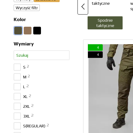
Wyczyść filtr
Kolor
Spodnie
taktyczne
w
Wymiary
4
4
2
S
2
M
2
L
2
XL
2
2XL
2
3XL
2
S(REGULAR)