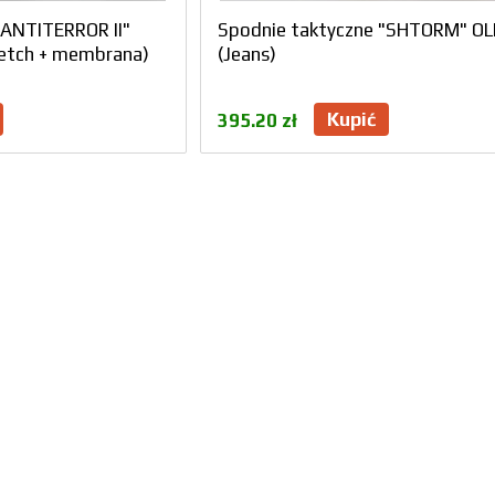
"ANTITERROR II"
Spodnie taktyczne "SHTORM" OL
retch + membrana)
(Jeans)
Kupić
395.20 zł