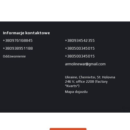
Informacje kontaktowe
+380976168845
+380934542355
+380938951188
+380500345015
+380500345015
Oddzwonienie
armolinewar@gmail.com
Ukraine, Chernivtsi, St. Holovna
246 V, office 2208 (factory
"Kvarts")
Mapa dojazdu