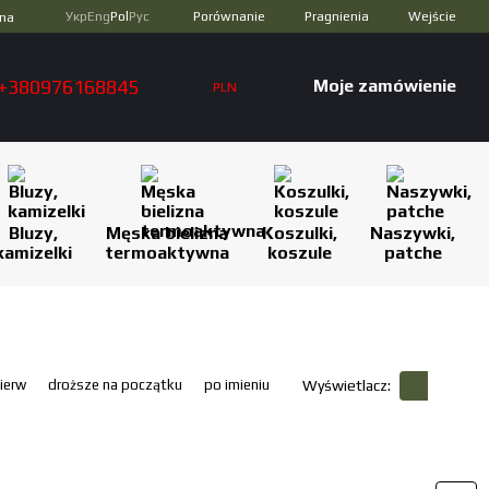
Porównanie
Укр
Eng
Pol
Рус
Pragnienia
Wejście
zna
+380976168845
Moje zamówienie
PLN
Bluzy,
Męska bielizna
Koszulki,
Naszywki,
kamizelki
termoaktywna
koszule
patche
ierw
droższe na początku
po imieniu
Wyświetlacz: