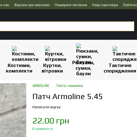
о нас
Відгуки про магазин
Поширені питання
Наші партнери
Публічн
Рюкзаки,
Костюми,
Куртки,
Тактичне
сумки,
комплекти
вітровки
спорядження
баули
ARMOLINE
Патчі, нашивки
Патч Armoline 5.45
Написати відгук
22.00 грн
В наявності