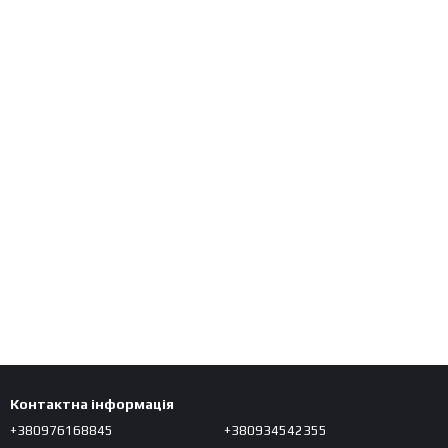
Контактна інформація
+380976168845
+380934542355