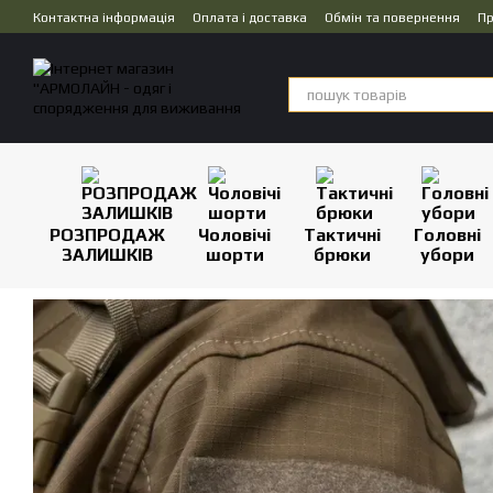
Перейти до основного контенту
Контактна інформація
Оплата і доставка
Обмін та повернення
Пр
Дропшипінг
РОЗПРОДАЖ
Чоловічі
Тактичні
Головні
ЗАЛИШКІВ
шорти
брюки
убори