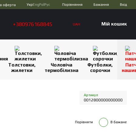
Порівняння
Укр
Eng
Pol
Рус
Бажання
Вхід
а оферта
+380976168845
Мій кошик
UAH
Толстовки,
Чоловіча
Футболки,
Патч
жилетки
термобілизна
сорочки
наши
Артикул
0012800000000000
Порівняти
В бажане