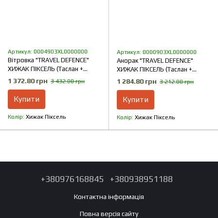
Артикул: 0004903XL0000000
Артикул: 0000903XL0000000
Вітровка "TRAVEL DEFENCE"
Анорак "TRAVEL DEFENCE"
ХИЖАК ПІКСЕЛЬ (Таслан +
ХИЖАК ПІКСЕЛЬ (Таслан +
Мікрофліс)
Мікрофліс)
1 372.80 грн
1 284.80 грн
3 432.00 грн
3 212.00 грн
Купити
Купити
Колір
Хижак Піксель
Колір
Хижак Піксель
+380976168845
+380938951188
Контактна інформація
Повна версія сайту