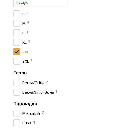
3
S
3
M
3
L
3
XL
3
2XL
3
3XL
Сезон
2
Весна/Осінь
1
Весна/Літо/Осінь
Підкладка
2
Мікрофліс
1
Сітка