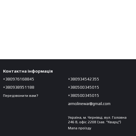
Контактна інформація
+380976168845
+380934542355
+380938951188
+380500345015
+380500345015
Передзвонити вам?
armolinewar@gmail.com
Україна, м. Чернівці, вул. Головна
246 В, офіс 2208 (зав. "Кварц")
Мапа проїзду