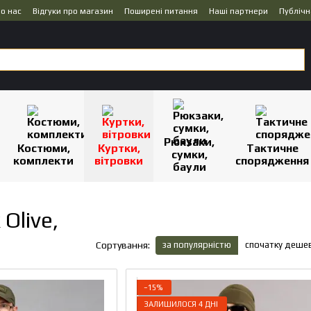
о нас
Відгуки про магазин
Поширені питання
Наші партнери
Публічн
Рюкзаки,
Костюми,
Куртки,
Тактичне
сумки,
комплекти
вітровки
спорядження
баули
Olive,
за популярністю
спочатку деше
Сортування:
−15%
ЗАЛИШИЛОСЯ 4 ДНІ