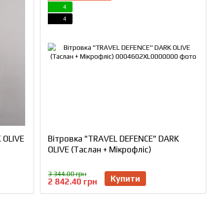
4
4
 OLIVE
Вітровка "TRAVEL DEFENCE" DARK
OLIVE (Таслан + Мікрофліс)
3 344.00 грн
Купити
2 842.40 грн