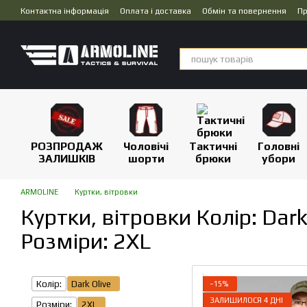
Перейти до основного контенту
Контактна інформація
Оплата і доставка
Обмін та повернення
Пр
Дропшипінг
РОЗПРОДАЖ
Чоловічі
Тактичні
Головні
ЗАЛИШКІВ
шорти
брюки
убори
ARMOLINE
Куртки, вітровки
Куртки, вітровки Колір: Dark 
Розміри: 2XL
Колір:
Dark Olive
−15%
ЗАЛИШИЛОСЯ 4 ДНІ
Розміри:
2XL