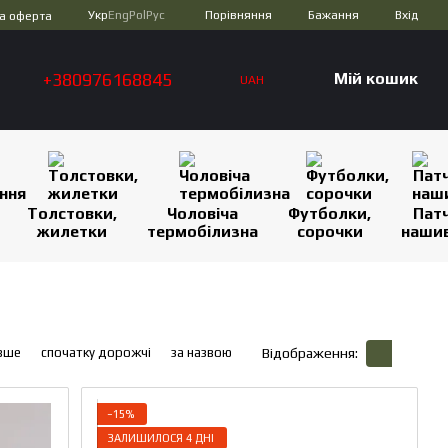
Порівняння
Укр
Eng
Pol
Рус
Бажання
Вхід
а оферта
+380976168845
Мій кошик
UAH
Толстовки,
Чоловіча
Футболки,
Патч
жилетки
термобілизна
сорочки
наши
вше
спочатку дорожчі
за назвою
Відображення:
−15%
ЗАЛИШИЛОСЯ 4 ДНІ