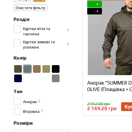
4
Очистити фільтр
4
Розділ
Куртки літні та
1
тактичні
Куртки зимові та
2
утеплені
Колір
Анорак "SUMMER D
OLIVE (Плащівка + С
Тип
2
Анорак
2 552.00 грн
Ку
2 169.20 грн
1
Вітровка
Розміри