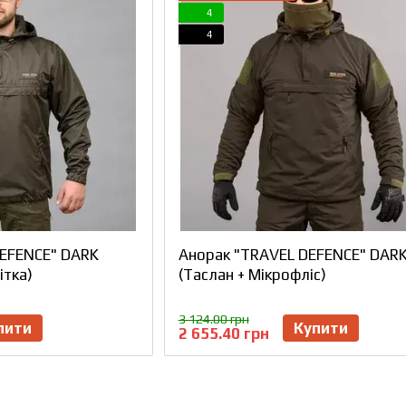
4
4
EFENCE" DARK
Анорак "TRAVEL DEFENCE" DARK
ітка)
(Таслан + Мікрофліс)
3 124.00 грн
пити
Купити
2 655.40 грн