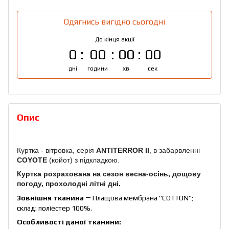
Одягнись вигідно сьогодні
До кінця акції
0
00
00
00
дні
години
хв
сек
Опис
Куртка - вітровка, серія
ANTITERROR II
, в забарвленні
COYOTE
(койот) з підкладкою.
Куртка розрахована на сезон весна-осінь, дощову
погоду, прохолодні літні дні.
Зовнішня тканина
― Плащова мембрана "COTTON";
склад: поліестер 100%.
Особливості даної тканини: