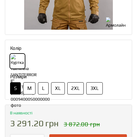
Колір
Розміри
S
M
L
XL
2XL
3XL
В наявності
3 291.20 грн
3 872.00 грн