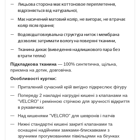
Лицьова сторона має коттоновое переплетення,
відрізняється від натуральної,
Має насичений матовий колір, не вигорає, не втрачає
колір після прання;
Водовідштовхувальна структура ниток і мембрана
дозволяє затримати вологу на поверхні тканини,
Тканина дихає (виведення надлишкового пара без
втрати тепла)
Підкладкова тканина
― 100% синтетична, щільна,
приємна на дотик, довговічна.
Особливості куртки:
Приталений сучасний крій вигідно підкреслює фігуру
Попереду 2 накладні нагрудні кишені з клапанами на
"VELCRO" і ремінною стрічкою для зручності відкриття
в рукавичках
Над кишенями "VELCRO" для шевронів і патчів
Нижні стандартні кишені закриті клапанами та
оснащені надійними замками-блискавками з
зручними прогумованими півкільцями на бігунках