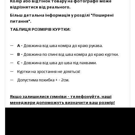
Колір або відтінок товару на фотографії може
відрізнятися від реального.
Більш детальна інформація у розділі
"Поширені
питання"
.
ТАБЛИЦЯ РОЗМІРІВ КУРТКИ:
А -
Довжина від шва коміра до краю рукава.
B -
Довжина по спині від шва коміра до краю куртки.
C -
Довжина від шва до шва під пахвами.
Куртки на зростання не діляться!
Допустима похибка + - 2см.
Якщо залишилися сумніви - телефонуйте, наші
менеджери допоможуть визначити ваш розмір!