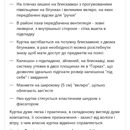
На плечах кишені на блискавках з прогумованими
півкільцями на бігунках і великими велкро, на яких
передбачені відсіки для "ручок"
В районі пахв передбачена вентиляція - зовні
люверси, з внутрішньої сторони - сітка вшита в
підкладку
Куртка застібається на потужну блискавкою з двома
бігунками, в разі необхідності можна розстебнути
знизу щоб мати доступ до предметів на поясі
Капюшон з підкладкою, зйомний, на блискавці, має
систему утяжек в двох площинах як в "Горках", що
дозволяє ідеально підігнати розмір капюшона "під
себе" і завдання
Манжети на широкому (5 см) "велкро", щільно
облягають зап'ястя
Низ куртки стягується еластичним шнуром з
фіксатором
Куртка дуже легка і практична, в складеному вигляді дуже
компактна, її основне призначення - захист від вологи і
вітру, з чим власне куртка відмінно справляється.