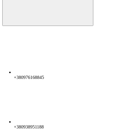
+380976168845
+380938951188