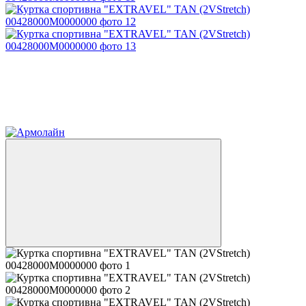
Новинка
Хіт
−15%
залишилося 4 дні
4
4