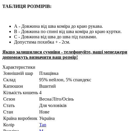
ТАБЛИЦЯ РОЗМІРІВ:
А - Довжина від шва коміра до краю рукава.
B - Довжина по спині від шва коміра до краю куртки.
C - Довжина від шва до шва під пахвами.
Допустима похибка + - 2см.
Якщо залишилися сумніви - телефонуйте, наші менеджери
допоможуть визначити ваш розмір!
Характеристики
Зовнішній шар
Плащівка
Склад
95% нейлон, 5% спандекс
Капюшон
Вшитий
Кількість кишень
4
Сезон
Весна/Літо/Осінь
Стать
Для чоловіків
Стан
Нове
Країна виробник
Україна
Колір
Tan