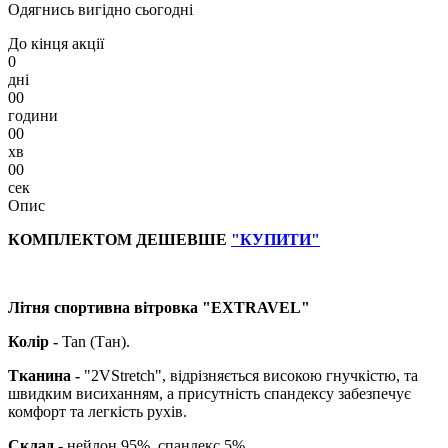
Одягнись вигідно сьогодні
До кінця акції
0
дні
00
години
00
хв
00
сек
Опис
КОМПЛЕКТОМ ДЕШЕВШЕ
"КУПИТИ"
Літня спортивна вітровка "EXTRAVEL"
Колір -
Tan (Тан).
Тканина -
"2VStretch", відрізняється високою гнучкістю, та
швидким висиханням, а присутність спандексу забезпечує
комфорт та легкість рухів.
Склад -
нейлон 95%, спандекс 5%.