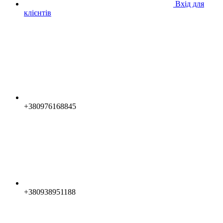
Вхід для
клієнтів
+380976168845
+380938951188