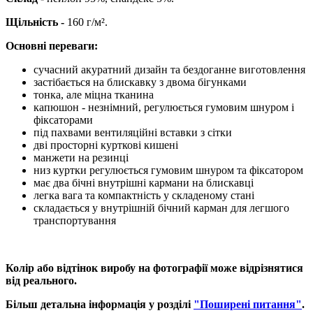
Щільність -
160 г/м².
Основні переваги:
сучасний акуратний дизайн та бездоганне виготовлення
застібається на блискавку з двома бігунками
тонка, але міцна тканина
капюшон - незнімний, регулюється гумовим шнуром і
фіксаторами
під пахвами вентиляційні вставки з сітки
дві просторні курткові кишені
манжети на резинці
низ куртки регулюється гумовим шнуром та фіксатором
має два бічні внутрішні кармани на блискавці
легка вага та компактність у складеному стані
складається у внутрішній бічний карман для легшого
транспортування
Колір або відтінок виробу на фотографії може відрізнятися
від реального.
Більш детальна інформація у розділі
"Поширені питання"
.