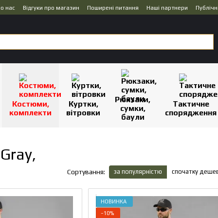
о нас
Відгуки про магазин
Поширені питання
Наші партнери
Публічн
Рюкзаки,
Костюми,
Куртки,
Тактичне
сумки,
комплекти
вітровки
спорядження
баули
Gray,
за популярністю
спочатку деше
Сортування:
НОВИНКА
−10%