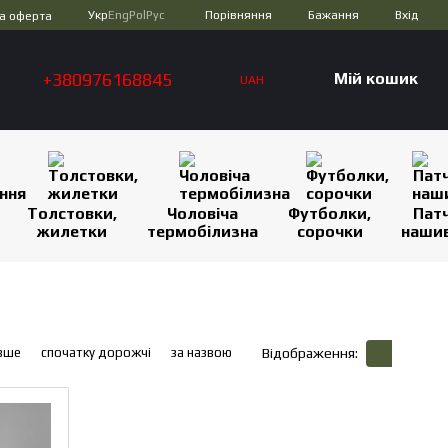
Порівняння
Укр
Eng
Pol
Рус
Бажання
Вхід
а оферта
+380976168845
Мій кошик
UAH
Толстовки,
Чоловіча
Футболки,
Патч
жилетки
термобілизна
сорочки
наши
вше
спочатку дорожчі
за назвою
Відображення: