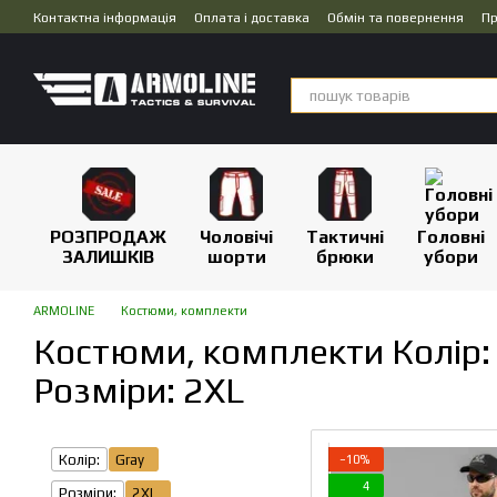
Перейти до основного контенту
Контактна інформація
Оплата і доставка
Обмін та повернення
Пр
Дропшипінг
РОЗПРОДАЖ
Чоловічі
Тактичні
Головні
ЗАЛИШКІВ
шорти
брюки
убори
ARMOLINE
Костюми, комплекти
Костюми, комплекти Колір: 
Розміри: 2XL
Колір:
Gray
−10%
4
Розміри:
2XL