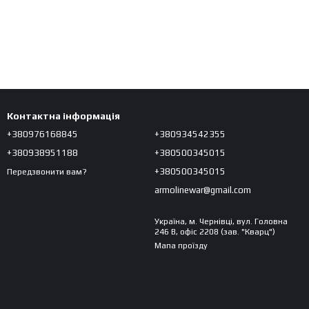
Контактна інформація
+380976168845
+380934542355
+380938951188
+380500345015
+380500345015
Передзвонити вам?
armolinewar@gmail.com
Україна, м. Чернівці, вул. Головна
246 В, офіс 2208 (зав. "Кварц")
Мапа проїзду