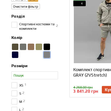
4
Очистити фільтр
Розділ
Спортивні костюми та
2
комплекти
Колір
Розміри
Комплект спортив
GRAY (2VStretch)
1
XS
4 268.00 грн
Ку
3 841.20 грн
2
S
2
M
2
L