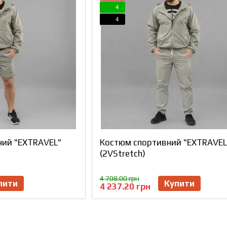
4
4
ний "EXTRAVEL"
Костюм спортивний "EXTRAVEL
(2VStretch)
4 708.00 грн
пити
Купити
4 237.20 грн