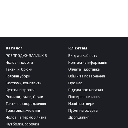
Каталог
Клієнтам
РОЗПРОДАЖ ЗАЛИШКІВ
Вхід до кабінету
Чоловічі шорти
Контактна інформація
Тактичні брюки
Оплата і доставка
Головні убори
Обмін та повернення
Костюми, комплекти
Про нас
Куртки, вітровки
Відгуки про магазин
Рюкзаки, сумки, баули
Поширені питання
Тактичне спорядження
Наші партнери
Толстовки, жилетки
Публічна оферта
Чоловіча термобілизна
Дропшипінг
Футболки, сорочки