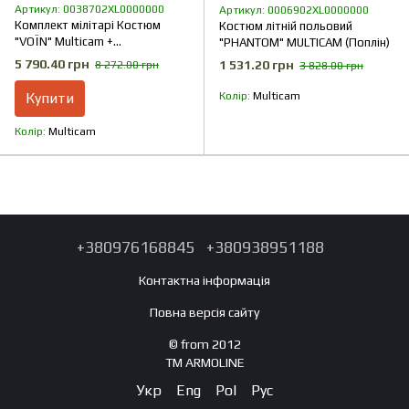
Артикул: 0038702XL0000000
Артикул: 0006902XL0000000
Комплект мілітарі Костюм
Костюм літній польовий
"VOЇN" Multicam +
"PHANTOM" MULTICAM (Поплін)
Термобілизна
5 790.40 грн
1 531.20 грн
8 272.00 грн
3 828.00 грн
Купити
Колір
Multicam
Колір
Multicam
+380976168845
+380938951188
Контактна інформація
Повна версія сайту
© from 2012
TM ARMOLINE
Укр
Eng
Pol
Рус