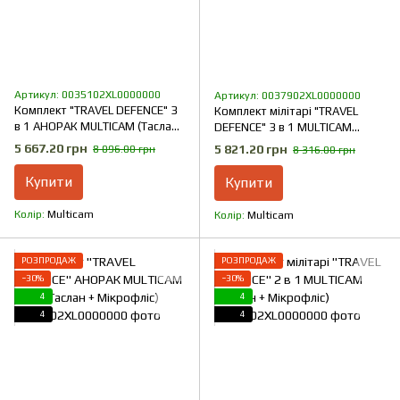
Артикул: 0035102XL0000000
Артикул: 0037902XL0000000
Комплект "TRAVEL DEFENCE" 3
Комплект мілітарі "TRAVEL
в 1 АНОРАК MULTICAM (Таслан
DEFENCE" 3 в 1 MULTICAM
+ Мікрофліс)
(Таслан + Мікрофліс)
5 667.20 грн
5 821.20 грн
8 096.00 грн
8 316.00 грн
Купити
Купити
Колір
Multicam
Колір
Multicam
РОЗПРОДАЖ
РОЗПРОДАЖ
−30%
−30%
4
4
4
4