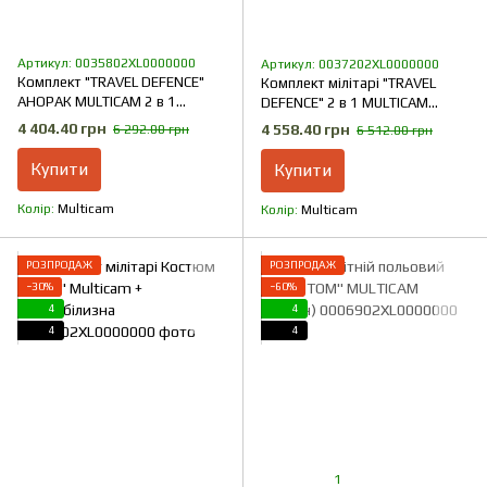
Артикул: 0035802XL0000000
Артикул: 0037202XL0000000
Комплект "TRAVEL DEFENCE"
Комплект мілітарі "TRAVEL
АНОРАК MULTICAM 2 в 1
DEFENCE" 2 в 1 MULTICAM
(Таслан + Мікрофліс)
(Таслан + Мікрофліс)
4 404.40 грн
4 558.40 грн
6 292.00 грн
6 512.00 грн
Купити
Купити
Колір
Multicam
Колір
Multicam
РОЗПРОДАЖ
РОЗПРОДАЖ
−30%
−60%
4
4
4
4
1