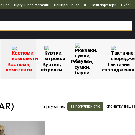
о нас
Відгуки про магазин
Поширені питання
Наші партнери
Публічн
Рюкзаки,
Костюми,
Куртки,
Тактичне
сумки,
комплекти
вітровки
спорядження
баули
AR)
за популярністю
спочатку деше
Сортування: