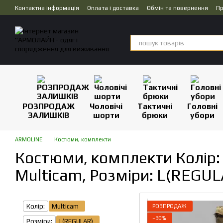
Перейти до основного контенту
Контактна інформація
Оплата і доставка
Обмін та повернення
Пр
Дропшипінг
РОЗПРОДАЖ
Чоловічі
Тактичні
Головні
ЗАЛИШКІВ
шорти
брюки
убори
ARMOLINE
Костюми, комплекти
Костюми, комплекти Колір:
Multicam, Розміри: L(REGUL
Колір:
Multicam
РОЗПРОДАЖ
−30%
Розміри:
L(REGULAR)