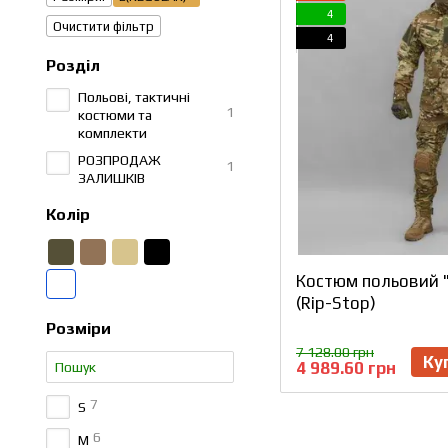
4
Очистити фільтр
4
Розділ
Польові, тактичні
1
костюми та
комплекти
РОЗПРОДАЖ
1
ЗАЛИШКІВ
Колір
Костюм польовий 
(Rip-Stop)
Розміри
7 128.00 грн
Ку
4 989.60 грн
7
S
6
M