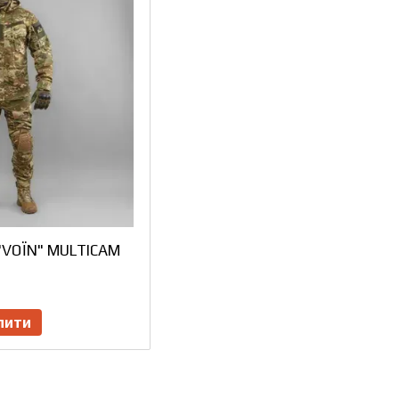
"VOЇN" MULTICAM
пити