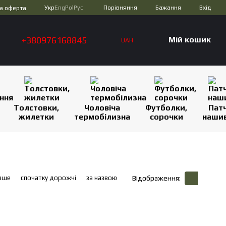
Порівняння
Укр
Eng
Pol
Рус
Бажання
Вхід
а оферта
+380976168845
Мій кошик
UAH
Толстовки,
Чоловіча
Футболки,
Патч
жилетки
термобілизна
сорочки
наши
вше
спочатку дорожчі
за назвою
Відображення: