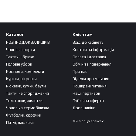
Каталог
Клієнтам
РОЗПРОДАЖ ЗАЛИШКІВ
Вхід до кабінету
Чоловічі шорти
Контактна інформація
Тактичні брюки
Оплата і доставка
Головні убори
Обмін та повернення
Костюми, комплекти
Про нас
Куртки, вітровки
Відгуки про магазин
Рюкзаки, сумки, баули
Поширені питання
Тактичне спорядження
Наші партнери
Толстовки, жилетки
Публічна оферта
Чоловіча термобілизна
Дропшипінг
Футболки, сорочки
Ми в соцмережах
Патчі, нашивки