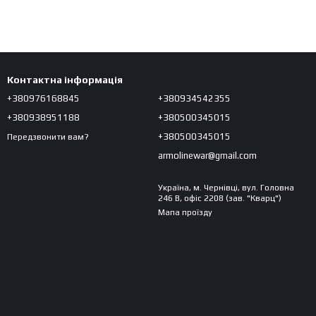
Контактна інформація
+380976168845
+380934542355
+380938951188
+380500345015
+380500345015
Передзвонити вам?
armolinewar@gmail.com
Україна, м. Чернівці, вул. Головна
246 В, офіс 2208 (зав. "Кварц")
Мапа проїзду