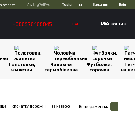
Порівняння
Укр
Eng
Pol
Рус
Бажання
Вхід
а оферта
+380976168845
Мій кошик
UAH
Толстовки,
Чоловіча
Футболки,
Патч
жилетки
термобілизна
сорочки
наши
вше
спочатку дорожчі
за назвою
Відображення: