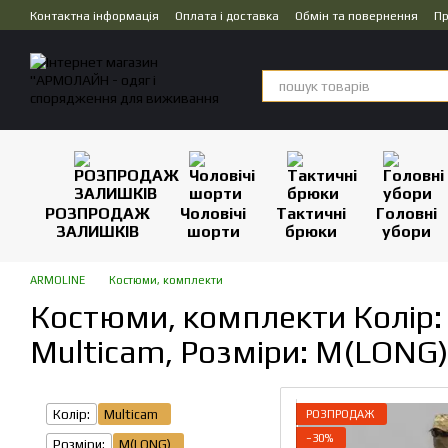
Перейти до основного контенту
Контактна інформація
Оплата і доставка
Обмін та повернення
Пр
Дропшипінг
РОЗПРОДАЖ
Чоловічі
Тактичні
Головні
ЗАЛИШКІВ
шорти
брюки
убори
ARMOLINE
Костюми, комплекти
Костюми, комплекти Колір:
Multicam, Розміри: M(LONG)
Колір:
Multicam
РОЗПРОДАЖ
−30%
Розміри:
M(LONG)