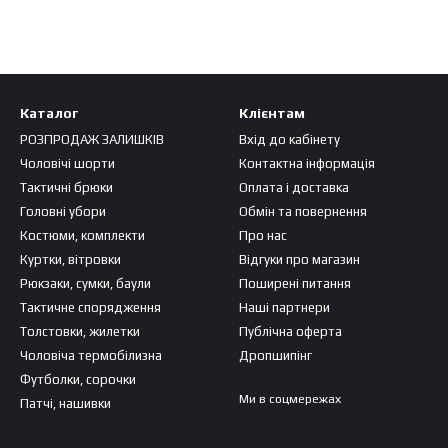
Каталог
Клієнтам
РОЗПРОДАЖ ЗАЛИШКІВ
Вхід до кабінету
Чоловічі шорти
Контактна інформація
Тактичні брюки
Оплата і доставка
Головні убори
Обмін та повернення
Костюми, комплекти
Про нас
Куртки, вітровки
Відгуки про магазин
Рюкзаки, сумки, баули
Поширені питання
Тактичне спорядження
Наші партнери
Толстовки, жилетки
Публічна оферта
Чоловіча термобілизна
Дропшипінг
Футболки, сорочки
Ми в соцмережах
Патчі, нашивки