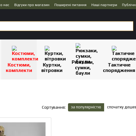
о нас
Відгуки про магазин
Поширені питання
Наші партнери
Публічн
Рюкзаки,
Костюми,
Куртки,
Тактичне
сумки,
комплекти
вітровки
спорядження
баули
за популярністю
спочатку деше
Сортування: