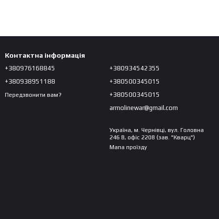
Контактна інформація
+380976168845
+380934542355
+380938951188
+380500345015
+380500345015
Передзвонити вам?
armolinewar@gmail.com
Україна, м. Чернівці, вул. Головна
246 В, офіс 2208 (зав. "Кварц")
Мапа проїзду