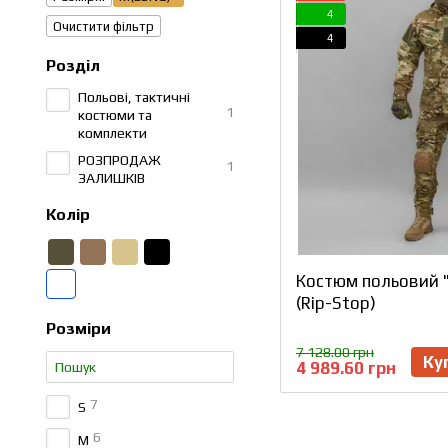
4
Очистити фільтр
4
Розділ
Польові, тактичні
1
костюми та
комплекти
РОЗПРОДАЖ
1
ЗАЛИШКІВ
Колір
Костюм польовий 
(Rip-Stop)
Розміри
7 128.00 грн
Ку
4 989.60 грн
7
S
6
M