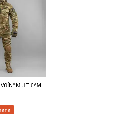
"VOЇN" MULTICAM
пити