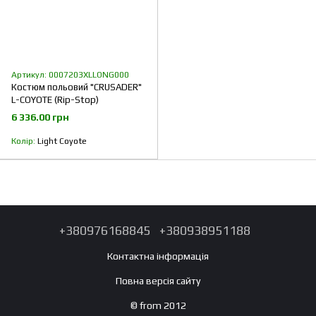
Артикул: 0007203XLLONG000
Костюм польовий "CRUSADER"
L-COYOTE (Rip-Stop)
6 336.00 грн
Колір
Light Coyote
+380976168845
+380938951188
Контактна інформація
Повна версія сайту
© from 2012