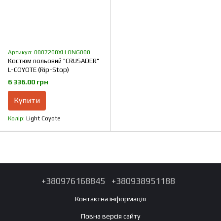
Артикул: 0007200XLLONG000
Костюм польовий "CRUSADER"
L-COYOTE (Rip-Stop)
6 336.00 грн
Купити
Колір
Light Coyote
+380976168845
+380938951188
Контактна інформація
Повна версія сайту