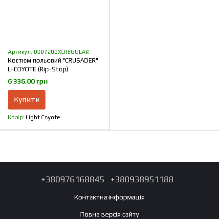
Артикул: 0007200XLREGULAR
Костюм польовий "CRUSADER"
L-COYOTE (Rip-Stop)
6 336.00 грн
Купити
Колір
Light Coyote
+380976168845
+380938951188
Контактна інформація
Повна версія сайту