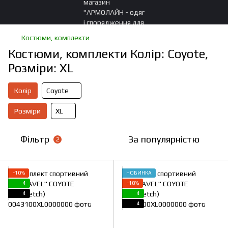
Костюми, комплекти
Костюми, комплекти Колір: Coyote,
Розміри: XL
Колір
Coyote
Розміри
XL
Фільтр
За популярністю
2
−10%
НОВИНКА
4
−10%
4
4
4