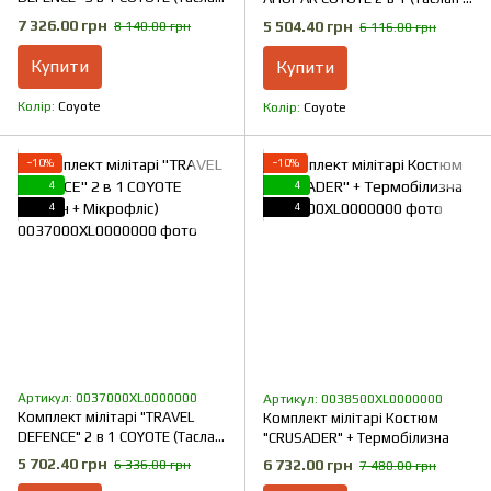
+ Мікрофліс)
Мікрофліс)
7 326.00 грн
5 504.40 грн
8 140.00 грн
6 116.00 грн
Купити
Купити
Колір
Coyote
Колір
Coyote
−10%
−10%
4
4
4
4
Артикул: 0037000XL0000000
Артикул: 0038500XL0000000
Комплект мілітарі "TRAVEL
Комплект мілітарі Костюм
DEFENCE" 2 в 1 COYOTE (Таслан
"CRUSADER" + Термобілизна
+ Мікрофліс)
5 702.40 грн
6 732.00 грн
6 336.00 грн
7 480.00 грн