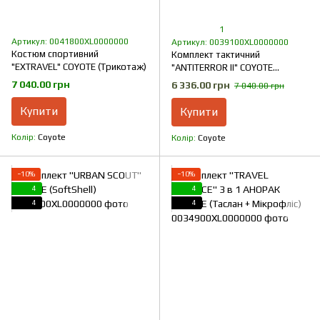
1
Артикул: 0041800XL0000000
Артикул: 0039100XL0000000
Костюм спортивний
Комплект тактичний
"EXTRAVEL" COYOTE (Трикотаж)
"ANTITERROR II" COYOTE
(Мембрана + Rip-Stop Стрейч)
7 040.00 грн
6 336.00 грн
7 040.00 грн
Купити
Купити
Колір
Coyote
Колір
Coyote
−10%
−10%
4
4
4
4