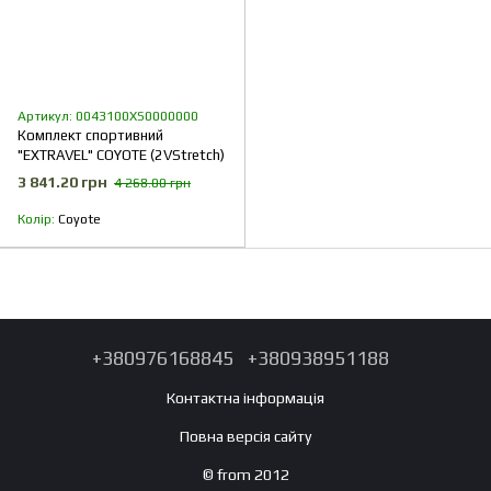
Артикул: 0043100XS0000000
Комплект спортивний
"EXTRAVEL" COYOTE (2VStretch)
3 841.20 грн
4 268.00 грн
Колір
Coyote
+380976168845
+380938951188
Контактна інформація
Повна версія сайту
© from 2012