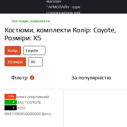
Костюми, комплекти
Костюми, комплекти Колір: Coyote,
Розміри: XS
Колір
Coyote
Розміри
XS
Фільтр
За популярністю
2
−10%
4
4