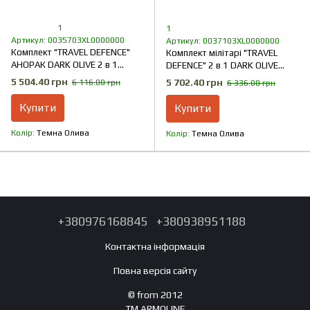
1
1
Артикул: 0035703XL0000000
Артикул: 0037103XL0000000
Комплект "TRAVEL DEFENCE"
Комплект мілітарі "TRAVEL
АНОРАК DARK OLIVE 2 в 1
DEFENCE" 2 в 1 DARK OLIVE
(Таслан + Мікрофліс)
(Таслан + Мікрофліс)
5 504.40 грн
5 702.40 грн
6 116.00 грн
6 336.00 грн
Купити
Купити
Колір
Темна Олива
Колір
Темна Олива
+380976168845
+380938951188
Контактна інформація
Повна версія сайту
© from 2012
TM ARMOLINE