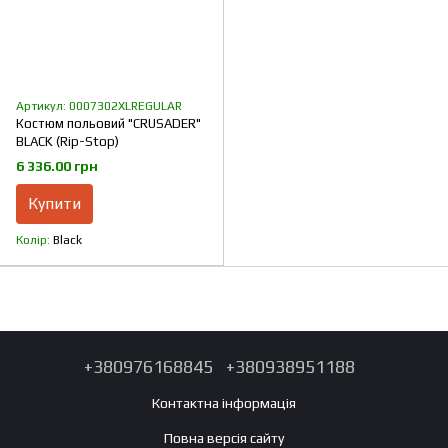
Артикул: 0007302XLREGULAR
Костюм польовий "CRUSADER"
BLACK (Rip-Stop)
6 336.00 грн
Купити
Колір
Black
+380976168845
+380938951188
Контактна інформація
Повна версія сайту