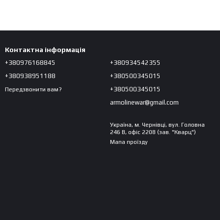
Контактна інформація
+380976168845
+380934542355
+380938951188
+380500345015
+380500345015
Передзвонити вам?
armolinewar@gmail.com
Україна, м. Чернівці, вул. Головна
246 В, офіс 2208 (зав. "Кварц")
Мапа проїзду