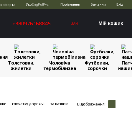
Порівняння
Укр
Eng
Pol
Рус
Бажання
Вхід
а оферта
+380976168845
Мій кошик
UAH
Толстовки,
Чоловіча
Футболки,
Патч
жилетки
термобілизна
сорочки
наши
вше
спочатку дорожчі
за назвою
Відображення: