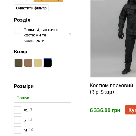
Очистити фільтр
Розділ
Польові, тактичні
1
костюми та
комплекти
Колір
Костюм польовий 
Розміри
(Rip-Stop)
1
Ку
6 336.00 грн
XS
13
S
12
M