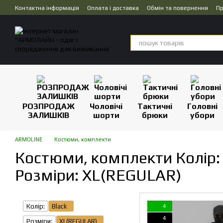
Перейти до основного контенту
Контактна інформація
Оплата і доставка
Обмін та повернення
Пр
Дропшипінг
РОЗПРОДАЖ
Чоловічі
Тактичні
Головні
ЗАЛИШКІВ
шорти
брюки
убори
ARMOLINE
Костюми, комплекти
Костюми, комплекти Колір: 
Розміри: XL(REGULAR)
Колір:
Black
4
4
Розміри:
XL(REGULAR)