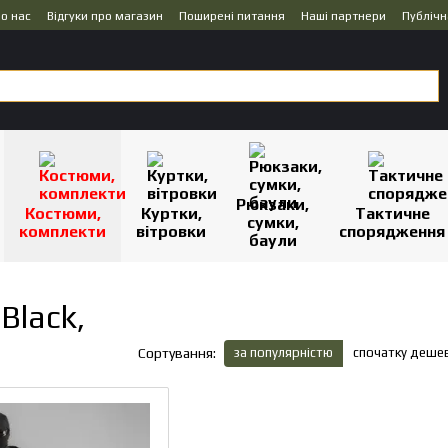
о нас
Відгуки про магазин
Поширені питання
Наші партнери
Публічн
Рюкзаки,
Костюми,
Куртки,
Тактичне
сумки,
комплекти
вітровки
спорядження
баули
Black,
за популярністю
спочатку деше
Сортування: