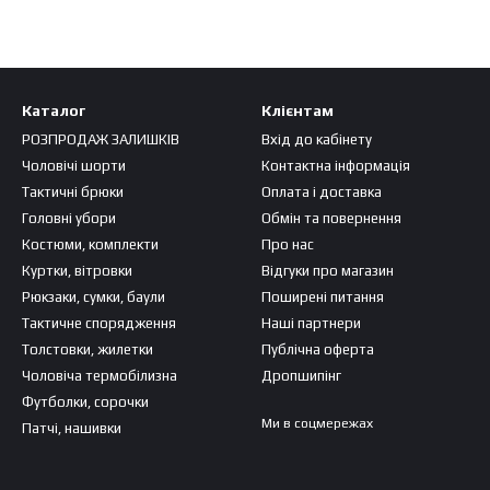
Каталог
Клієнтам
РОЗПРОДАЖ ЗАЛИШКІВ
Вхід до кабінету
Чоловічі шорти
Контактна інформація
Тактичні брюки
Оплата і доставка
Головні убори
Обмін та повернення
Костюми, комплекти
Про нас
Куртки, вітровки
Відгуки про магазин
Рюкзаки, сумки, баули
Поширені питання
Тактичне спорядження
Наші партнери
Толстовки, жилетки
Публічна оферта
Чоловіча термобілизна
Дропшипінг
Футболки, сорочки
Ми в соцмережах
Патчі, нашивки