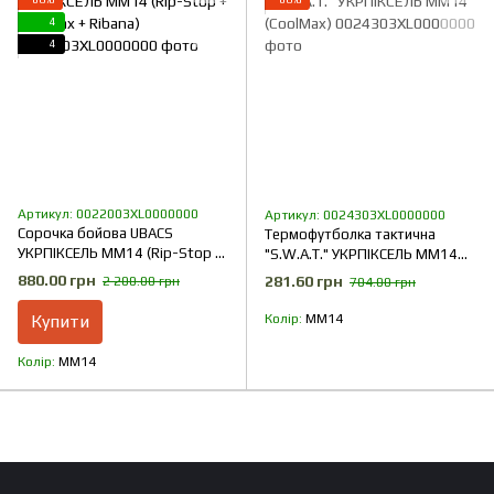
4
4
Артикул: 0022003XL0000000
Артикул: 0024303XL0000000
Сорочка бойова UBACS
Термофутболка тактична
УКРПІКСЕЛЬ ММ14 (Rip-Stop +
"S.W.A.T." УКРПІКСЕЛЬ ММ14
CoolMax + Ribana)
(CoolMax)
880.00 грн
281.60 грн
2 200.00 грн
704.00 грн
Купити
Колір
ММ14
Колір
ММ14