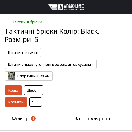
Тактичні брюки
Тактичні брюки Колір: Black,
Розміри: S
Штани тактичні
Штани зимові утеплені водовідштовхувальні
Спортивні штани
Колір
Black
Розміри
S
Фільтр
За популярністю
2