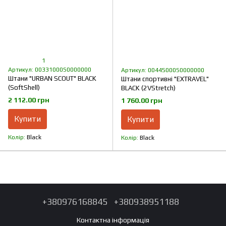
1
Артикул: 00331000S0000000
Артикул: 00445000S0000000
Штани "URBAN SCOUT" BLACK
Штани спортивні "EXTRAVEL"
(SoftShell)
BLACK (2VStretch)
2 112.00 грн
1 760.00 грн
Купити
Купити
Колір
Black
Колір
Black
+380976168845
+380938951188
Контактна інформація