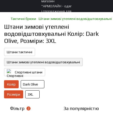
Тактичні брюки
Штани зимові утеплені водовідштовхувальні
Штани зимові утеплені
водовідштовхувальні Колір: Dark
Olive, Розміри: 3XL
Штани тактичні
Штани зимові утеплені водовідштовхувальні
Спортивні штани
Колір
Dark Olive
Розміри
3XL
Фільтр
За популярністю
2